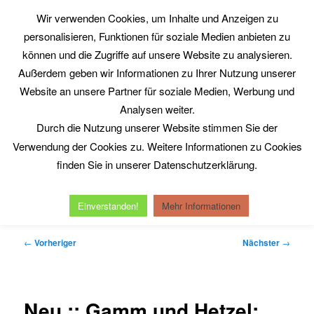
Zum
Wir verwenden Cookies, um Inhalte und Anzeigen zu
primären
Such
personalisieren, Funktionen für soziale Medien anbieten zu
Inhalt
springen
können und die Zugriffe auf unsere Website zu analysieren.
Philosophy@Work
Außerdem geben wir Informationen zu Ihrer Nutzung unserer
www.philosophy-at-work.eu
Website an unsere Partner für soziale Medien, Werbung und
Analysen weiter.
Durch die Nutzung unserer Website stimmen Sie der
Hauptmenü
Verwendung der Cookies zu. Weitere Informationen zu Cookies
Home
Neuerscheinungen
Kurt Röttgers
finden Sie in unserer Datenschutzerklärung.
Michel Serres
Reinhold Clausjürgens
Datenschutzerklärung
Impressum
Einverstanden!
Mehr Informationen
Beitragsnavigation
←
Vorheriger
Nächster
→
Neu :: Gamm und Hetzel: