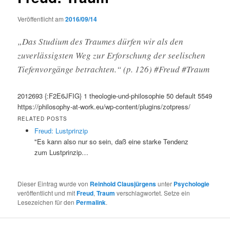
Veröffentlicht am
2016/09/14
„Das Studium des Traumes dürfen wir als den
zuverlässigsten Weg zur Erforschung der seelischen
Tiefenvorgänge betrachten.“ (p. 126) #Freud #Traum
2012693
{:F2E6JFIG}
1
theologie-und-philosophie
50
default
5549
https://philosophy-at-work.eu/wp-content/plugins/zotpress/
RELATED POSTS
Freud: Lustprinzip
"Es kann also nur so sein, daß eine starke Tendenz
zum Lustprinzip…
Dieser Eintrag wurde von
Reinhold Clausjürgens
unter
Psychologie
veröffentlicht und mit
Freud
,
Traum
verschlagwortet. Setze ein
Lesezeichen für den
Permalink
.