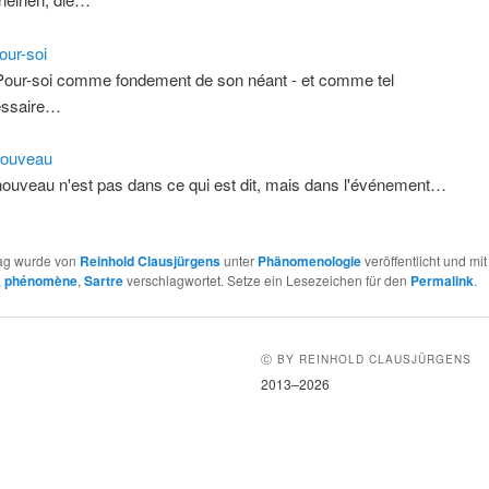
our-soi
Pour-soi comme fondement de son néant - et comme tel
essaire…
Nouveau
nouveau n'est pas dans ce qui est dit, mais dans l'événement…
rag wurde von
Reinhold Clausjürgens
unter
Phänomenologie
veröffentlicht und mit
,
phénomène
,
Sartre
verschlagwortet. Setze ein Lesezeichen für den
Permalink
.
Ⓒ BY REINHOLD CLAUSJÜRGENS
2013–2026