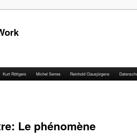
Work
Kurt Röttgers
Michel Serres
Reinhold Clausjürgens
Datenschu
tre: Le phénomène