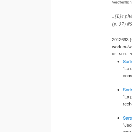
Veröffentlic
„[L]e phé
(p. 37) 
2012693
work.eu/wp
RELATED P
Sart
"Le c
con
Sart
"La 
rec
Sart
"Jed
ersc