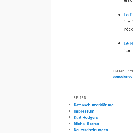
Le P
"Le 
néc
Le 
"Le 
Dieser Eint
conscience
SEITEN
Datenschutzerklärung
Impressum
Kurt Röttgers
Michel Serres
Neuerscheinungen