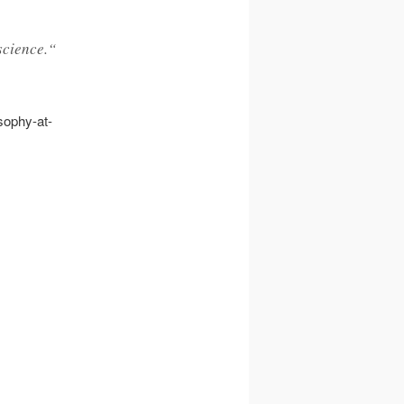
science.“
osophy-at-