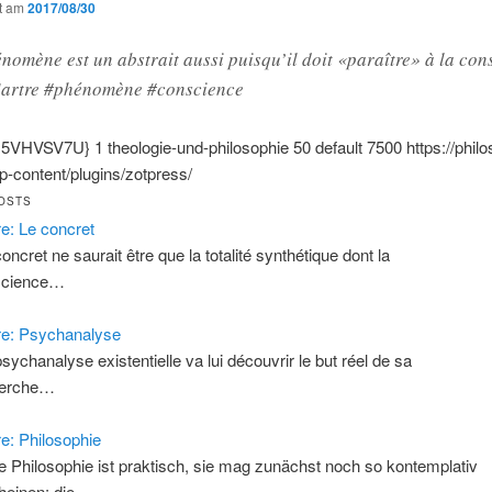
ht am
2017/08/30
nomène est un abstrait aussi puisqu’il doit «paraître» à la con
#Sartre #phénomène #conscience
{:5VHVSV7U}
1
theologie-und-philosophie
50
default
7500
https://phil
-content/plugins/zotpress/
OSTS
re: Le concret
oncret ne saurait être que la totalité synthétique dont la
science…
re: Psychanalyse
psychanalyse existentielle va lui découvrir le but réel de sa
herche…
re: Philosophie
e Philosophie ist praktisch, sie mag zunächst noch so kontemplativ
heinen; die…