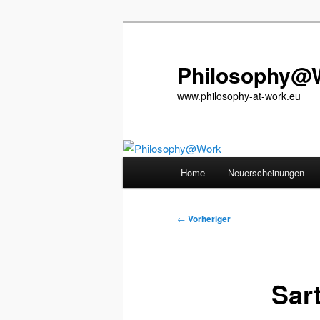
Zum
primären
Inhalt
Philosophy@
springen
www.philosophy-at-work.eu
Hauptmenü
Home
Neuerscheinungen
Beitragsnavigation
←
Vorheriger
Sar