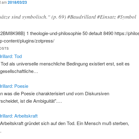
ht am
2018/03/23
sätze sind symbolisch.“ (p. 69) #Baudrillard #Einsatz #Symbol
:2BM8K98B}
1
theologie-und-philosophie
50
default
8490
https://phil
-content/plugins/zotpress/
OSTS
rillard: Tod
 Tod als universelle menschliche Bedingung existiert erst, seit es
 gesellschaftliche…
rillard: Poesie
n was die Poesie charakterisiert und vom Diskursiven
rscheidet, ist die Ambiguität".…
illard: Arbeitskraft
 Arbeitskraft gründet sich auf den Tod. Ein Mensch muß sterben,
…