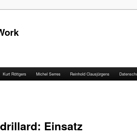
Work
Kurt Röttgers
Michel Serres
Reinhold Clausjürgens
Datenschu
rillard: Einsatz