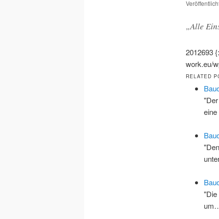
Veröffentlic
„Alle Ein
2012693
{
work.eu/wp
RELATED P
Baud
"Der
eine
Baud
"Den
unte
Baudr
"Die
um