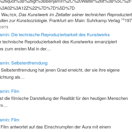
%26quot%3B%26gt%3BBenjamin%2C%20Walter%26lt%3B%5C%2Fs
9%3A02%3A12Z%22%7D%7D%5D%7D
, Walter
,
Das Kunstwerk im Zeitalter seiner technichen Reproduzierb
dien zur Kunstsoziologie
. Frankfurt am Main: Suhrkamp Verlag
197
10
OSTS
amin: Die technische Reproduzierbarkeit des Kunstwerks
ie technische Reproduzierbarkeit des Kunstwerks emanzipiert
es zum ersten Mal in der…
amin: Selbstentfremdung
e Selbstentfremdung hat jenen Grad erreicht, der sie ihre eigene
ichtung als…
amin: Film
ist die filmische Darstellung der Realität für den heutigen Menschen
um…
amin: Film
 Film antwortet auf das Einschrumpfen der Aura mit einem