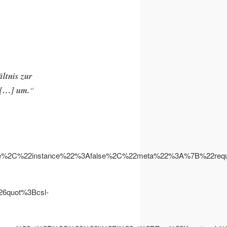
ltnis zur
 […] um.
“
se%2C%22instance%22%3Afalse%2C%22meta%22%3A%7B%22r
quot%3Bcsl-