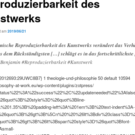
roduzierbarkeit des
stwerks
ht am
2019/06/21
hnische Reproduzierbarkeit des Kunstwerks verändert das Verhä
s dem Rückständigsten […] schlägt es in das fortschrittlichste
 #Benjamin #Reproduzierbarkeit #Kunstwerk
{2012693:29UWC8B7}
1
theologie-und-philosophie
50
default
10594
ilosophy-at-work.eu/wp-content/plugins/zotpress/
tatus%22%3A%22success%22%2C%22updateneeded%22%3Afal
%26quot%3B%20style%3D%26quot%3Bline-
A%201.35%3B%20padding-left%3A%201em%3B%20text-indent%3A-
26quot%3B%26gt%3B%5Cn%20%20%26lt%3Bdiv%20class%3D%26
quot%3B%26gt%3B%26lt%3Bspan%20style%3D%26quot%3Bfont-
Asmall-