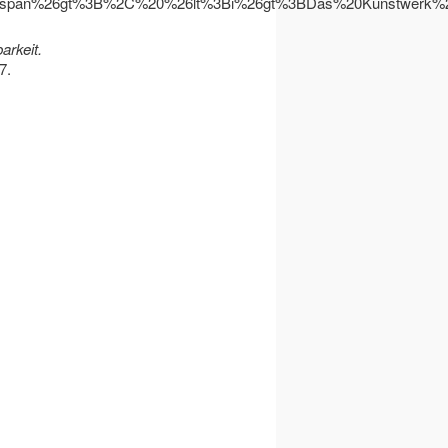
pan%26gt%3B%2C%20%26lt%3Bi%26gt%3BDas%20Kunstwerk%20
arkeit.
7.