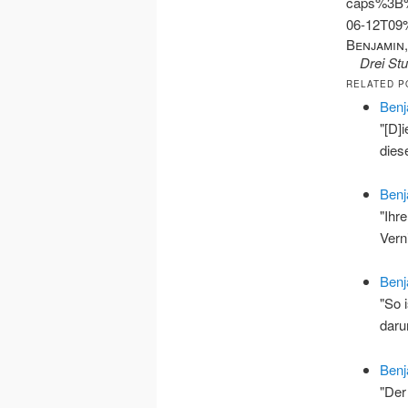
caps%3B
06-12T0
Benjamin
Drei Stu
RELATED P
Benj
"[D]
dies
Benj
"Ihr
Vern
Benj
"So 
dar
Benj
"Der