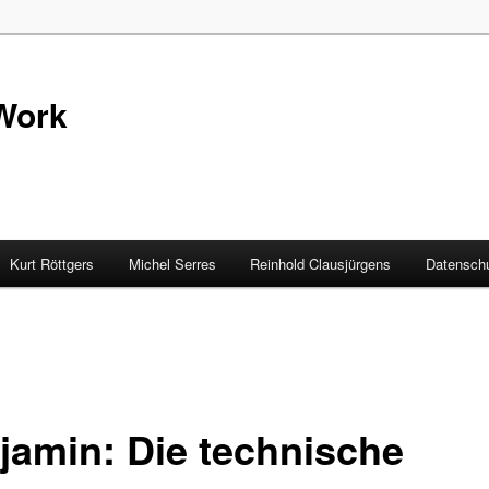
Work
Kurt Röttgers
Michel Serres
Reinhold Clausjürgens
Datenschu
jamin: Die technische