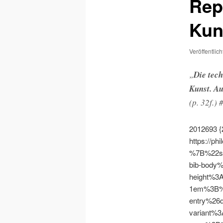
Rep
Kun
Veröffentlic
„
Die tec
Kunst. Au
(p. 32f.)
2012693
https://ph
%7B%22s
bib-body
height%3
1em%3B%
entry%26
variant%3