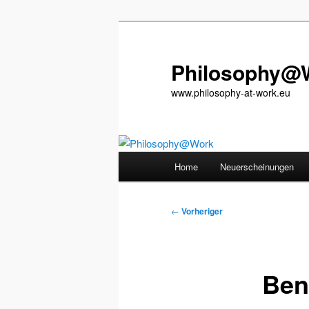
Zum
primären
Inhalt
Philosophy@
springen
www.philosophy-at-work.eu
Hauptmenü
Home
Neuerscheinungen
Beitragsnavigation
←
Vorheriger
Ben