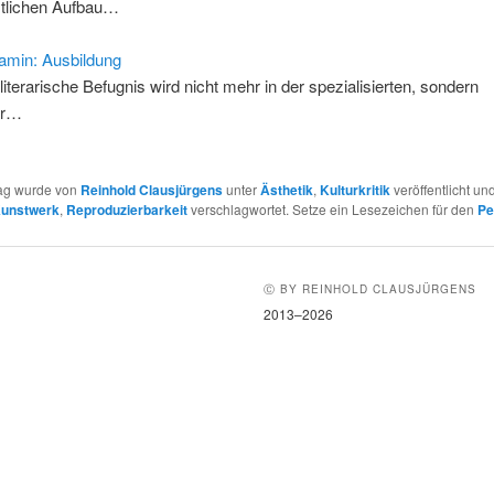
tlichen Aufbau…
amin: Ausbildung
 literarische Befugnis wird nicht mehr in der spezialisierten, sondern
er…
rag wurde von
Reinhold Clausjürgens
unter
Ästhetik
,
Kulturkritik
veröffentlicht und
unstwerk
,
Reproduzierbarkeit
verschlagwortet. Setze ein Lesezeichen für den
Pe
Ⓒ BY REINHOLD CLAUSJÜRGENS
2013–2026