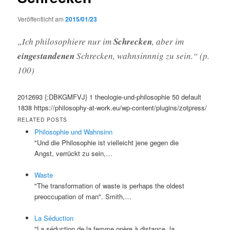
Veröffentlicht am
2015/01/23
„Ich philosophiere nur im
Schrecken
, aber im
eingestandenen
Schrecken, wahnsinnnig zu sein.“ (p.
100)
2012693
{:DBKGMFVJ}
1
theologie-und-philosophie
50
default
1838
https://philosophy-at-work.eu/wp-content/plugins/zotpress/
RELATED POSTS
Philosophie und Wahnsinn
"Und die Philosophie ist vielleicht jene gegen die
Angst, verrückt zu sein,…
Waste
"The transformation of waste is perhaps the oldest
preoccupation of man". Smith,…
La Séduction
"La séduction de la femme opère à distance, la