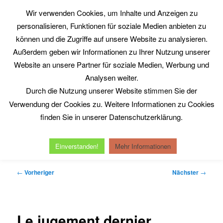
Zum
Wir verwenden Cookies, um Inhalte und Anzeigen zu
primären
Such
personalisieren, Funktionen für soziale Medien anbieten zu
Inhalt
springen
können und die Zugriffe auf unsere Website zu analysieren.
Philosophy@Work
Außerdem geben wir Informationen zu Ihrer Nutzung unserer
www.philosophy-at-work.eu
Website an unsere Partner für soziale Medien, Werbung und
Analysen weiter.
Durch die Nutzung unserer Website stimmen Sie der
Hauptmenü
Verwendung der Cookies zu. Weitere Informationen zu Cookies
Home
Neuerscheinungen
Kurt Röttgers
finden Sie in unserer Datenschutzerklärung.
Michel Serres
Reinhold Clausjürgens
Datenschutzerklärung
Impressum
Einverstanden!
Mehr Informationen
Beitragsnavigation
←
Vorheriger
Nächster
→
Le jugement dernier