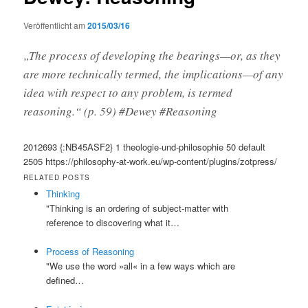
Veröffentlicht am
2015/03/16
„The process of developing the bearings—or, as they
are more technically termed, the implications—of any
idea with respect to any problem, is termed
reasoning.“ (p. 59) #Dewey #Reasoning
2012693
{:NB45ASF2}
1
theologie-und-philosophie
50
default
2505
https://philosophy-at-work.eu/wp-content/plugins/zotpress/
RELATED POSTS
Thinking
"Thinking is an ordering of subject-matter with
reference to discovering what it…
Process of Reasoning
"We use the word »all« in a few ways which are
defined…