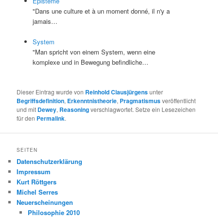
Epistémè
"Dans une culture et à un moment donné, il n'y a
jamais…
System
"Man spricht von einem System, wenn eine
komplexe und in Bewegung befindliche…
Dieser Eintrag wurde von
Reinhold Clausjürgens
unter
Begriffsdefinition
,
Erkenntnistheorie
,
Pragmatismus
veröffentlicht
und mit
Dewey
,
Reasoning
verschlagwortet. Setze ein Lesezeichen
für den
Permalink
.
SEITEN
Datenschutzerklärung
Impressum
Kurt Röttgers
Michel Serres
Neuerscheinungen
Philosophie 2010