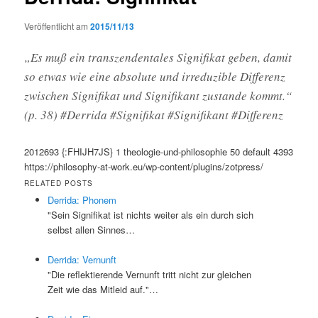
Veröffentlicht am
2015/11/13
„Es muß ein transzendentales Signifikat geben, damit
so etwas wie eine absolute und irreduzible Differenz
zwischen Signifikat und Signifikant zustande kommt.“
(p. 38) #Derrida #Signifikat #Signifikant #Differenz
2012693
{:FHIJH7JS}
1
theologie-und-philosophie
50
default
4393
https://philosophy-at-work.eu/wp-content/plugins/zotpress/
RELATED POSTS
Derrida: Phonem
"Sein Signifikat ist nichts weiter als ein durch sich
selbst allen Sinnes…
Derrida: Vernunft
"Die reflektierende Vernunft tritt nicht zur gleichen
Zeit wie das Mitleid auf."…