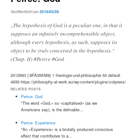
Veröffentlicht am
2016/02/26
„The hypothesis of God is a peculiar one, in that it
supposes an infinitely incomprehensible object,
although every hypothesis, as such, supposes its
object to be truly conceived in the hypothesis.“
(Chap. II) #Peirce #God
2012693
{:8FA35KM8}
1
theologie-und-philosophie
50
default
4939
https://philosophy-at-work.eu/wp-content/plugins/zotpress/
RELATED POSTS
Peirce: God
"The word »God,« so »capitalised« (as we
Americans say), is the definable…
Peirce: Experience
"An »Experience« is a brutally produced conscious
effect that contributes to a…