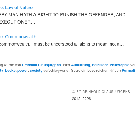
e: Law of Nature
ERY MAN HATH A RIGHT TO PUNISH THE OFFENDER, AND
EXECUTIONER…
ke: Commonwealth
commonwealth, I must be understood all along to mean, not a…
rag wurde von
Reinhold Clausjürgens
unter
Aufklärung
,
Politische Philosophie
ver
rty
,
Locke
,
power
,
society
verschlagwortet. Setze ein Lesezeichen für den
Permal
Ⓒ BY REINHOLD CLAUSJÜRGENS
2013–2026