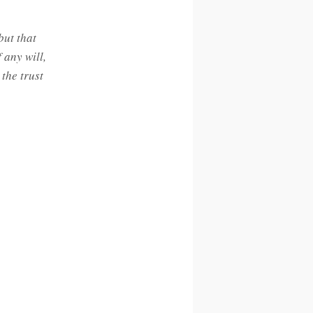
but that
 any will,
 the trust