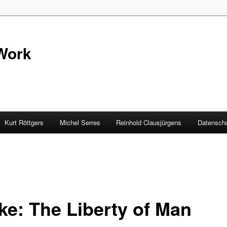
Work
Kurt Röttgers
Michel Serres
Reinhold Clausjürgens
Datenschu
ke: The Liberty of Man