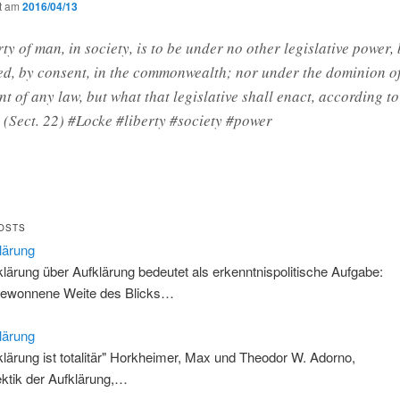
ht am
2016/04/13
ty of man, in society, is to be under no other legislative power, 
ed, by consent, in the commonwealth; nor under the dominion of
nt of any law, but what that legislative shall enact, according to
.“ (Sect. 22) #Locke #liberty #society #power
OSTS
lärung
klärung über Aufklärung bedeutet als erkenntnispolitische Aufgabe:
gewonnene Weite des Blicks…
lärung
klärung ist totalitär" Horkheimer, Max und Theodor W. Adorno,
ektik der Aufklärung,…