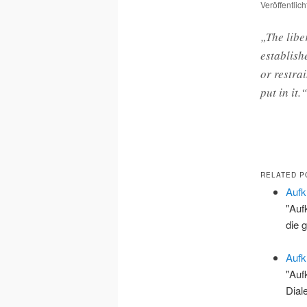
Veröffentlic
„The liber
establish
or restrai
put in it
RELATED P
Aufk
"Auf
die 
Aufk
"Auf
Dial