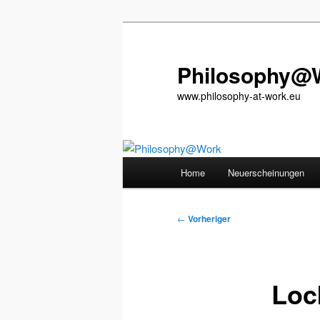
Zum
primären
Inhalt
Philosophy@
springen
www.philosophy-at-work.eu
Hauptmenü
Home
Neuerscheinungen
Beitragsnavigation
←
Vorheriger
Loc