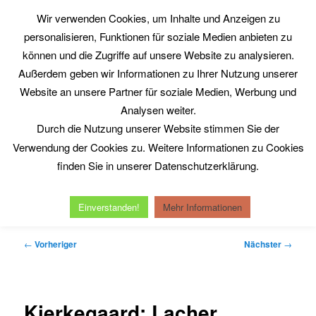
Zum
Wir verwenden Cookies, um Inhalte und Anzeigen zu
primären
Such
personalisieren, Funktionen für soziale Medien anbieten zu
Inhalt
springen
können und die Zugriffe auf unsere Website zu analysieren.
Philosophy@Work
Außerdem geben wir Informationen zu Ihrer Nutzung unserer
www.philosophy-at-work.eu
Website an unsere Partner für soziale Medien, Werbung und
Analysen weiter.
Durch die Nutzung unserer Website stimmen Sie der
Hauptmenü
Verwendung der Cookies zu. Weitere Informationen zu Cookies
Home
Neuerscheinungen
Kurt Röttgers
finden Sie in unserer Datenschutzerklärung.
Michel Serres
Reinhold Clausjürgens
Datenschutzerklärung
Impressum
Einverstanden!
Mehr Informationen
Beitragsnavigation
←
Vorheriger
Nächster
→
Kierkegaard: Lacher