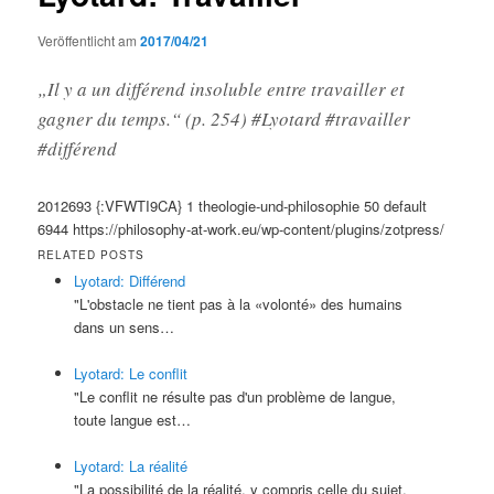
Veröffentlicht am
2017/04/21
„Il y a un différend insoluble entre travailler et
gagner du temps.“ (p. 254) #Lyotard #travailler
#différend
2012693
{:VFWTI9CA}
1
theologie-und-philosophie
50
default
6944
https://philosophy-at-work.eu/wp-content/plugins/zotpress/
RELATED POSTS
Lyotard: Différend
"L'obstacle ne tient pas à la «volonté» des humains
dans un sens…
Lyotard: Le conflit
"Le conflit ne résulte pas d'un problème de langue,
toute langue est…
Lyotard: La réalité
"La possibilité de la réalité, y compris celle du sujet,