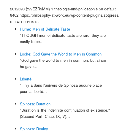
2012693
{:99EZR9MM}
1
theologie-und-philosophie
50
default
8462
https://philosophy-at-work.eu/wp-content/plugins/zotpress/
RELATED POSTS
Hume: Men of Delicate Taste
"THOUGH men of delicate taste are rare, they are
easily to be…
Locke: God Gave the World to Men in Common
"God gave the world to men in common; but since
he gave…
Liberté
"Il n'y a dans l'univers de Spinoza aucune place
pour la liberté…
Spinoza: Duration
"Duration is the indefinite continuation of existence."
(Second Part, Chap. IX, V)…
Spinoza: Reality