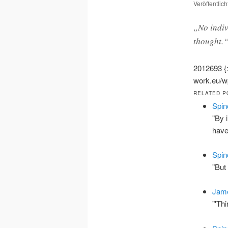
Veröffentlic
„No indiv
thought.“
2012693
work.eu/wp
RELATED P
Spin
"By 
hav
Spin
"But 
Jame
"'Th