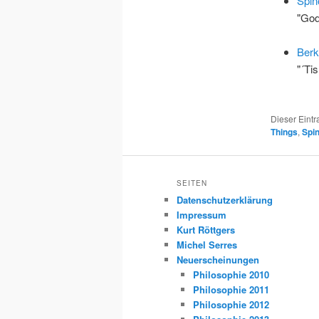
Spin
"God
Berk
"´Tis
Dieser Eint
Things
,
Spi
SEITEN
Datenschutzerklärung
Impressum
Kurt Röttgers
Michel Serres
Neuerscheinungen
Philosophie 2010
Philosophie 2011
Philosophie 2012