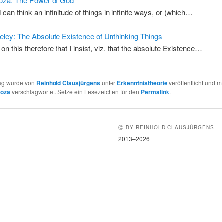
oza: The Power of God
 can think an infinitude of things in infinite ways, or (which…
eley: The Absolute Existence of Unthinking Things
 on this therefore that I insist, viz. that the absolute Existence…
rag wurde von
Reinhold Clausjürgens
unter
Erkenntnistheorie
veröffentlicht und m
noza
verschlagwortet. Setze ein Lesezeichen für den
Permalink
.
Ⓒ BY REINHOLD CLAUSJÜRGENS
2013–2026