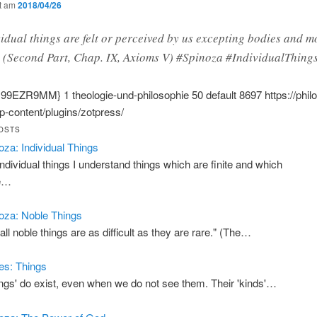
ht am
2018/04/26
idual things are felt or perceived by us excepting bodies and m
 (Second Part, Chap. IX, Axioms V) #Spinoza #IndividualThing
{:99EZR9MM}
1
theologie-und-philosophie
50
default
8697
https://phi
-content/plugins/zotpress/
OSTS
oza: Individual Things
individual things I understand things which are finite and which
e…
oza: Noble Things
all noble things are as difficult as they are rare." (The…
s: Things
ings' do exist, even when we do not see them. Their 'kinds'…