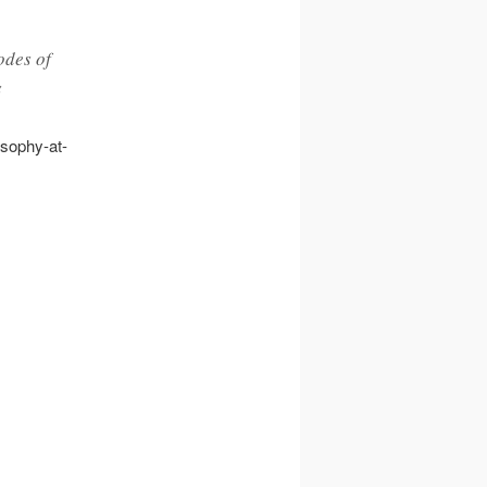
odes of
s
losophy-at-