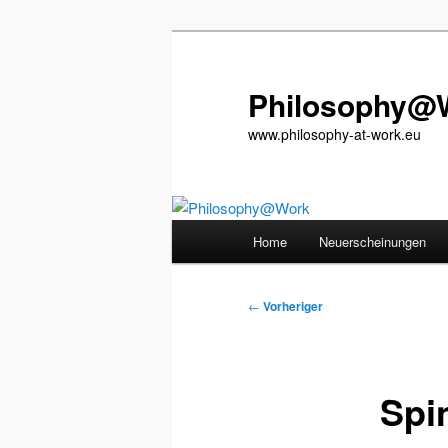
Zum
primären
Inhalt
Philosophy@
springen
www.philosophy-at-work.eu
Hauptmenü
Home
Neuerscheinungen
Beitragsnavigation
←
Vorheriger
Spi