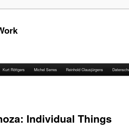
Work
Kurt Röttgers
Michel Serres
Reinhold Clausjürgens
Datenschu
noza: Individual Things