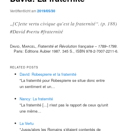
Veröffentlicht am
2019/05/30
„[C]ette vertu civique qu’est la fraternité“. (p. 188)
#David #vertu #fraternité
David, Marcel
,
Fraternité et Révolution française – 1789–1799
.
Paris: Editions Aubier 1987. 345 S., ISBN 978-2-7007-2211-6.
RELATED POSTS
David: Robespierre et la fraternité
"La fraternité pour Robespierre se situe donc entre
un sentiment et un…
Nancy: La fraternité
"La fraternité [...] n'est pas le rapport de ceux qu'unit
une même…
La Vertu
"Jusqu'alors les Romains s'étaient contentés de