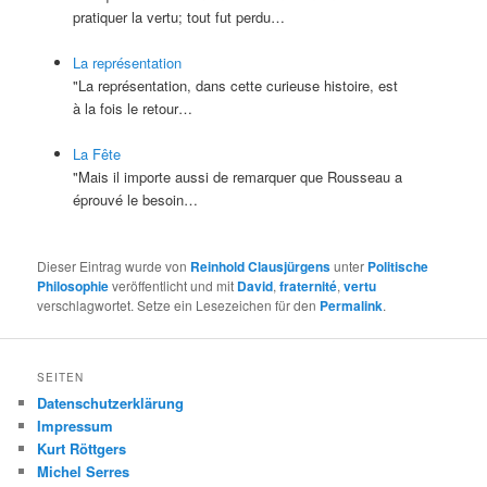
pratiquer la vertu; tout fut perdu…
La représentation
"La représentation, dans cette curieuse histoire, est
à la fois le retour…
La Fête
"Mais il importe aussi de remarquer que Rousseau a
éprouvé le besoin…
Dieser Eintrag wurde von
Reinhold Clausjürgens
unter
Politische
Philosophie
veröffentlicht und mit
David
,
fraternité
,
vertu
verschlagwortet. Setze ein Lesezeichen für den
Permalink
.
SEITEN
Datenschutzerklärung
Impressum
Kurt Röttgers
Michel Serres