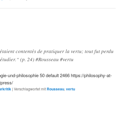
taient contentés de pratiquer la vertu; tout fut perdu
étudier.“ (p. 24) #Rousseau #vertu
ogie-und-philosophie
50
default
2466
https://philosophy-at-
tpress/
rkritik
|
Verschlagwortet mit
Rousseau
,
vertu