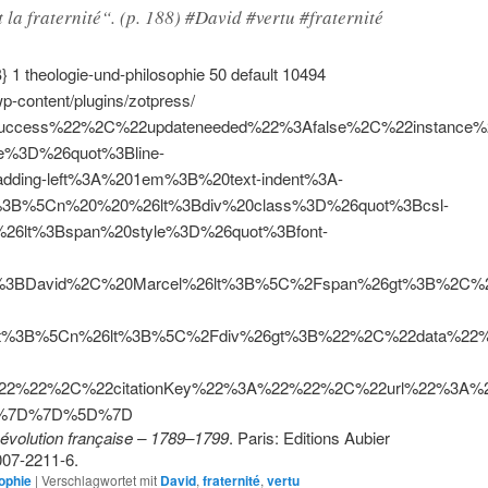
t la fraternité“. (p. 188) #David #vertu #fraternité
}
1
theologie-und-philosophie
50
default
10494
wp-content/plugins/zotpress/
uccess%22%2C%22updateneeded%22%3Afalse%2C%22instanc
e%3D%26quot%3Bline-
dding-left%3A%201em%3B%20text-indent%3A-
3B%5Cn%20%20%26lt%3Bdiv%20class%3D%26quot%3Bcsl-
26lt%3Bspan%20style%3D%26quot%3Bfont-
3BDavid%2C%20Marcel%26lt%3B%5C%2Fspan%26gt%3B%2C%20%
gt%3B%5Cn%26lt%3B%5C%2Fdiv%26gt%3B%22%2C%22data%22%3
2%22%2C%22citationKey%22%3A%22%22%2C%22url%22%3A%
2%7D%7D%5D%7D
Révolution française – 1789–1799
. Paris: Editions Aubier
007-2211-6.
sophie
|
Verschlagwortet mit
David
,
fraternité
,
vertu