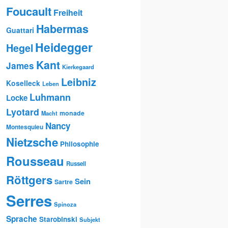
Foucault
Freiheit
Habermas
Guattari
Heidegger
Hegel
Kant
James
Kierkegaard
Leibniz
Koselleck
Leben
Luhmann
Locke
Lyotard
monade
Macht
Nancy
Montesquieu
Nietzsche
Philosophie
Rousseau
Russell
Röttgers
Sein
Sartre
Serres
Spinoza
Sprache
Starobinski
Subjekt