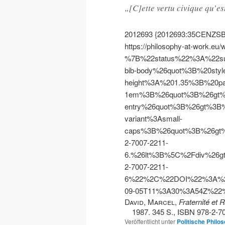
„[C]ette vertu civique qu’es
2012693
{2012693:35CENZSB
https://philosophy-at-work.eu/
%7B%22status%22%3A%22s
bib-body%26quot%3B%20styl
height%3A%201.35%3B%20pa
1em%3B%26quot%3B%26gt%
entry%26quot%3B%26gt%3B%
variant%3Asmall-
caps%3B%26quot%3B%26gt%
2-7007-2211-
6.%26lt%3B%5C%2Fdiv%26
2-7007-2211-
6%22%2C%22DOI%22%3A%2
09-05T11%3A30%3A54Z%2
David, Marcel
,
Fraternité et 
1987. 345 S., ISBN 978-2-7
Veröffentlicht unter
Politische Philo