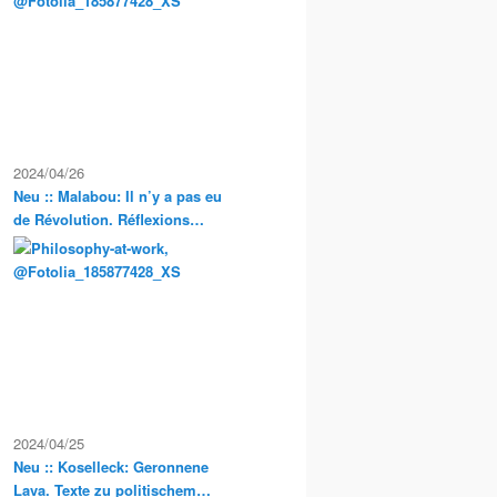
Exkursionen
2024/04/26
Neu :: Malabou: Il n’y a pas eu
de Révolution. Réflexions
anarchistes sur la propriété et
la condition servile en France
2024/04/25
Neu :: Koselleck: Geronnene
Lava. Texte zu politischem