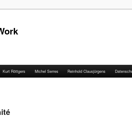
Work
Kurt Röttgers
Michel Serres
Reinhold Clausjürgens
Datenschu
ité