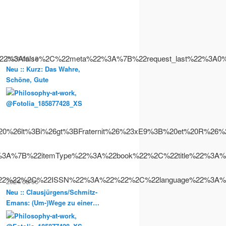
e%22%3Afalse%2C%22meta%22%3A%7B%22request_last%22%
2024/06/13
Neu :: Kurz: Das Wahre,
Schöne, Gute
26lt%3Bi%26gt%3BFraternit%26%23xE9%3B%20et%20R%26%23
A%7B%22itemType%22%3A%22book%22%2C%22title%22%3A%22
22%22%2C%22ISSN%22%3A%22%22%2C%22language%22%3A%22
2024/05/06
Neu :: Clausjürgens/Schmitz-
Emans: (Um-)Wege zu einer
Sozialphilosophie der
Postmoderne. Philosophische