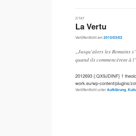
ZITAT
La Vertu
Veröffentlicht am
2015/03/02
„Jusqu’alors les Romains s’é
quand ils commencèrent à l’
2012693
{:QX9JDINF}
1
theol
work.eu/wp-content/plugins/zo
Veröffentlicht unter
Aufklärung
,
Kultu