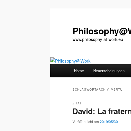
Zum
Zum
primären
sekundären
Inhalt
Inhalt
Philosophy@
springen
springen
www.philosophy-at-work.eu
Hauptmenü
Home
Neuerscheinungen
SCHLAGWORTARCHIV:
VERTU
ZITAT
David: La fratern
Veröffentlicht am
2019/05/30