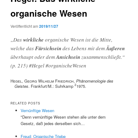
organische Wesen
Veröffentlicht am
2019/11/27
„Das
wirkliche
organische Wesen ist die Mitte,
welche das
Fürsichsein
des Lebens mit dem
Äußeren
überhaupt oder dem
Ansichsein
zusammenschließt.“
(p. 215) #Hegel #organischeWesen
Hegel, Georg Wilhelm Friedrich
,
Phänomenologie des
2
Geistes
. Frankfurt/M.: Suhrkamp
1975.
RELATED POSTS
Vernünftige Wesen
"Denn vernünftige Wesen stehen alle unter dem
Gesetz, daß jedes derselben sich…
Freud: Organische Triebe