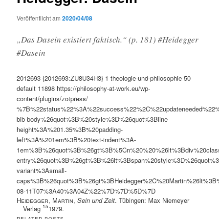
Veröffentlicht am
2020/04/08
„Das Dasein existiert faktisch.“ (p. 181) #Heidegger
#Dasein
2012693
{2012693:ZU8U34H3}
1
theologie-und-philosophie
50
default
11898
https://philosophy-at-work.eu/wp-
content/plugins/zotpress/
%7B%22status%22%3A%22success%22%2C%22updateneeded%22
bib-body%26quot%3B%20style%3D%26quot%3Bline-
height%3A%201.35%3B%20padding-
left%3A%201em%3B%20text-indent%3A-
1em%3B%26quot%3B%26gt%3B%5Cn%20%20%26lt%3Bdiv%20clas
entry%26quot%3B%26gt%3B%26lt%3Bspan%20style%3D%26quot%3B
variant%3Asmall-
caps%3B%26quot%3B%26gt%3BHeidegger%2C%20Martin%26lt%
08-11T07%3A40%3A04Z%22%7D%7D%5D%7D
Heidegger, Martin
,
Sein und Zeit
. Tübingen: Max Niemeyer
15
Verlag
1979.
RELATED POSTS