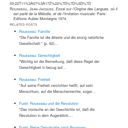
03-22T11%3A07%3A17Z%22%7D%7D%5D%7D
Rousseau, Jean-Jacques
,
Essai sur l’Origine des Langues, où il
est parlé de la Mélodie, et de l’Imitation musicale
. Paris:
Editions Aubier Montaigne 1974.
RELATED POSTS
Rousseau: Familie
"Die Familie ist die älteste und die einzig natürliche
Gesellschaft." (p. 62)…
Rousseau: Gerechtigkeit
"Wichtig ist die Bemerkung, daß diese Regel der
Gerechtigkeit in bezug auf…
Rousseau: Freiheit
"Auf seine Freiheit verzichten heißt, auf sein
Menschtum, auf die Menschenrechte, sogar…
Furet: Rousseau und die Revolution
"Das Ironische an der Geschichte ist, daß die
Revolution in dem Augenblick,…
Furet: Reine Demokratie nach Rousseau