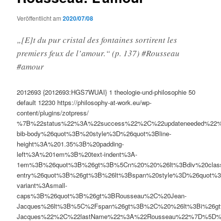
Veröffentlicht am
2020/07/08
„[E]t du pur cristal des fontaines sortirent les
premiers feux de l’amour.“ (p. 137) #Rousseau
#amour
2012693
{2012693:HGS7WUAI}
1
theologie-und-philosophie
50
default
12230
https://philosophy-at-work.eu/wp-
content/plugins/zotpress/
%7B%22status%22%3A%22success%22%2C%22updateneeded%22
bib-body%26quot%3B%20style%3D%26quot%3Bline-
height%3A%201.35%3B%20padding-
left%3A%201em%3B%20text-indent%3A-
1em%3B%26quot%3B%26gt%3B%5Cn%20%20%26lt%3Bdiv%20clas
entry%26quot%3B%26gt%3B%26lt%3Bspan%20style%3D%26quot%3B
variant%3Asmall-
caps%3B%26quot%3B%26gt%3BRousseau%2C%20Jean-
Jacques%26lt%3B%5C%2Fspan%26gt%3B%2C%20%26lt%3Bi%26gt%
Jacques%22%2C%22lastName%22%3A%22Rousseau%22%7D%5D%