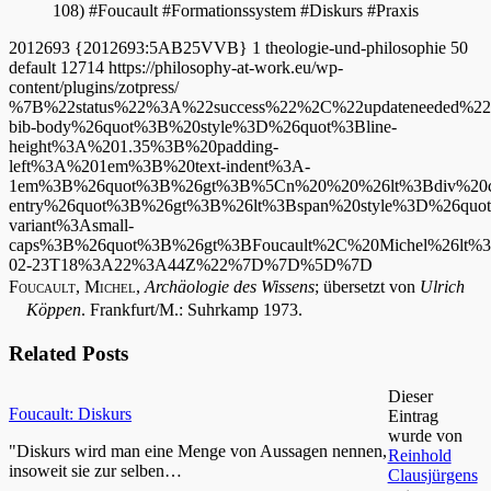
108) #Foucault #Formationssystem #Diskurs #Praxis
2012693
{2012693:5AB25VVB}
1
theologie-und-philosophie
50
default
12714
https://philosophy-at-work.eu/wp-
content/plugins/zotpress/
%7B%22status%22%3A%22success%22%2C%22updateneeded%
bib-body%26quot%3B%20style%3D%26quot%3Bline-
height%3A%201.35%3B%20padding-
left%3A%201em%3B%20text-indent%3A-
1em%3B%26quot%3B%26gt%3B%5Cn%20%20%26lt%3Bdiv%20cl
entry%26quot%3B%26gt%3B%26lt%3Bspan%20style%3D%26quot
variant%3Asmall-
caps%3B%26quot%3B%26gt%3BFoucault%2C%20Michel%26l
02-23T18%3A22%3A44Z%22%7D%7D%5D%7D
Foucault, Michel
,
Archäologie des Wissens
; übersetzt von
Ulrich
Köppen
. Frankfurt/M.: Suhrkamp 1973.
Related Posts
Dieser
Foucault: Diskurs
Eintrag
wurde von
"Diskurs wird man eine Menge von Aussagen nennen,
Reinhold
insoweit sie zur selben…
Clausjürgens