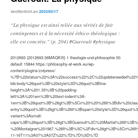
Veröffentlicht am
2023/05/17
“La physique est ainsi reliée aux vérités de fait
contingentes et à la nécessité éthico-théologique :
elle est concrète.” (p. 204) #Gueroult #physique
2012693
{2012693:36MAQKI5}
1
theologie-und-philosophie
50
default
15844
https://philosophy-at-work.eu/wp-
content/plugins/zotpress/
%7B%22status%22%3A%22success%22%2C%22updateneeded%22
bib-body%26quot%3B%20style%3D%26quot%3Bline-
height%3A%201.35%3B%20padding-
left%3A%201em%3B%20text-indent%3A-
1em%3B%26quot%3B%26gt%3B%5Cn%20%20%26lt%3Bdiv%20clas
entry%26quot%3B%26gt%3B%26lt%3Bspan%20style%3D%26quot%3B
variant%3Asmall-
caps%3B%26quot%3B%26gt%3BGueroult%2C%20Martial%26lt%3B%
%20Montaigne%201967.%26lt%3B%5C%2Fdiv%26gt%3B%5Cn%26l
11-16T11%3A07%3A07Z%22%7D%7D%5D%7D