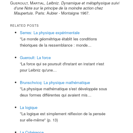
Gueroult, Martial
,
Leibniz. Dynamique et métaphysique suivi
d’une Note sur le principe de la moindre action chez
Maupertuis
. Paris: Aubier - Montaigne 1967.
RELATED POSTS
Serres: La physique expérimentale
"Le monde géométrique établit les conditions
théoriques de la ressemblance : monde…
Gueroult: La force
“La force qui se poursuit d'instant en instant n'est
pour Leibniz qu'une…
Brunschvicq: La physique mathématique
"La physique mathématique s'est développée sous
deux formes différentes qui avaient mis…
La logique
"La logique est simplement réflexion de la pensée
sur elle-même" (p. 13)
La Cohérence