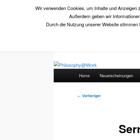
Wir verwenden Cookies, um Inhalte und Anzeigen zu 
Zum
Außerdem geben wir Informationen 
primären
Durch die Nutzung unserer Website stimmen S
Inhalt
Philosophy@
springen
www.philosophy-at-work.eu
Hauptmenü
Home
Neuerscheinungen
Beitragsnavigation
←
Vorheriger
Ser