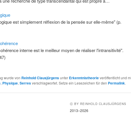
y a une recherche de type transcendantal qui est propre à…
ogique
logique est simplement réflexion de la pensée sur elle-même" (p.
Cohérence
ohérence interne est le meilleur moyen de réaliser l'intransitivité".
347)
rag wurde von
Reinhold Clausjürgens
unter
Erkenntnistheorie
veröffentlicht und m
e
,
Physique
,
Serres
verschlagwortet. Setze ein Lesezeichen für den
Permalink
.
Ⓒ BY REINHOLD CLAUSJÜRGENS
2013–2026