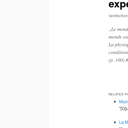
exp
Veröffentlic
„Le monde
monde euc
La physiq
condition
(p. 100) 
RELATED P
Myst
"[Q]u
La M