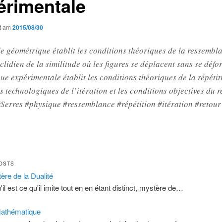
érimentale
ht am
2015/08/30
 géométrique établit les conditions théoriques de la ressembla
lidien de la similitude où les figures se déplacent sans se déf
ue expérimentale établit les conditions théoriques de la répétiti
s technologiques de l’itération et les conditions objectives du r
#Serres #physique #ressemblance #répétition #itération #retour
OSTS
ère de la Dualité
'il est ce qu'il imite tout en en étant distinct, mystère de…
athématique