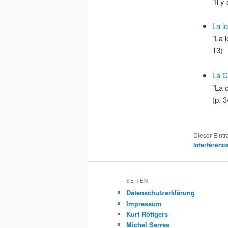
"Il 
La l
"La 
13)
La 
"La c
(p. 
Dieser Eint
Interférenc
SEITEN
Datenschutzerklärung
Impressum
Kurt Röttgers
Michel Serres