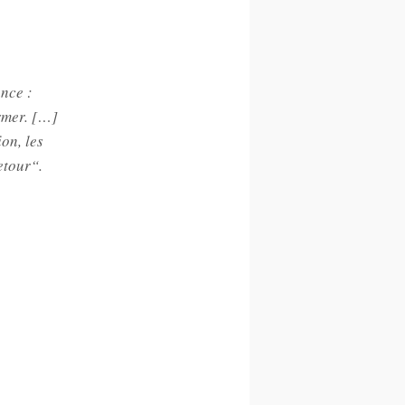
nce :
ormer. […]
on, les
etour“.