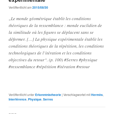
Veröffentlicht am
2015/08/30
„Le monde géométrique établit les conditions
théoriques de la ressemblance : monde euclidien de
la similitude où les figures se déplacent sans se
déformer. […] La physique expérimentale établit les
conditions théoriques de la répétition, les conditions
technologiques de l’itération et les conditions
objectives du retour“. (p. 100) #Serres #physique
#ressemblance #répétition #itération #retour
Veröffentlicht unter
Erkenntnistheorie
|
Verschlagwortet mit
Hermès
,
Interférence
,
Physique
,
Serres