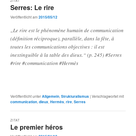
ZITAT
Serres: Le rire
Veröffentlicht am
2015/05/12
„Le rire est le phénomène humain de communication
(définition réciproque), parallèle, dans la fête, à
toutes les communications objectives : il est
inextinguible à la table des dieux.“ (p. 245) #Serres
#rire #communication #Hermès
Veröffentlicht unter
Allgemein
,
Strukturalismus
|
Verschlagwortet mit
communication
,
dieux
,
Hermès
,
rire
,
Serres
ZITAT
Le premier héros