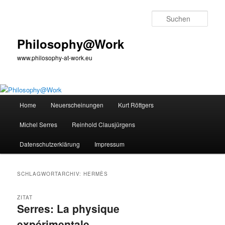
Zum
Zum
primären
sekundären
Such
Inhalt
Inhalt
springen
springen
Philosophy@Work
www.philosophy-at-work.eu
Hauptmenü
Home
Neuerscheinungen
Kurt Röttgers
Michel Serres
Reinhold Clausjürgens
Datenschutzerklärung
Impressum
SCHLAGWORTARCHIV:
HERMÈS
ZITAT
Serres: La physique
expérimentale