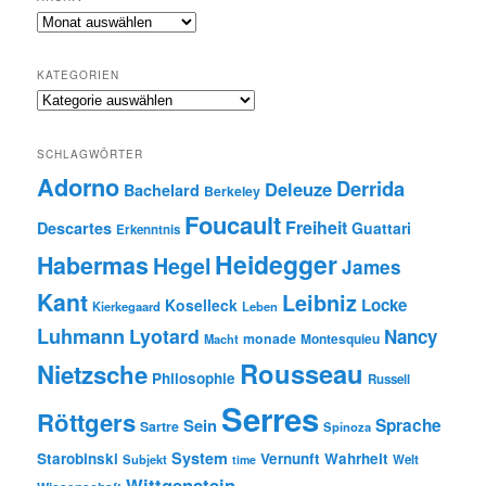
Archiv
KATEGORIEN
Kategorien
SCHLAGWÖRTER
Adorno
Derrida
Deleuze
Bachelard
Berkeley
Foucault
Freiheit
Descartes
Guattari
Erkenntnis
Heidegger
Habermas
Hegel
James
Kant
Leibniz
Locke
Koselleck
Kierkegaard
Leben
Luhmann
Lyotard
Nancy
monade
Montesquieu
Macht
Rousseau
Nietzsche
Philosophie
Russell
Serres
Röttgers
Sein
Sprache
Sartre
Spinoza
System
Starobinski
Vernunft
Wahrheit
Subjekt
Welt
time
Wittgenstein