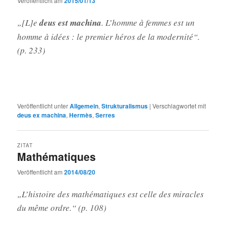
Veröffentlicht am
2015/01/13
„[L]e
deus est machina
. L’homme à femmes est un
homme à idées : le premier héros de la modernité“.
(p. 233)
Veröffentlicht unter
Allgemein
,
Strukturalismus
|
Verschlagwortet mit
deus ex machina
,
Hermès
,
Serres
ZITAT
Mathématiques
Veröffentlicht am
2014/08/20
„L’histoire des mathématiques est celle des miracles
du même ordre.“ (p. 108)