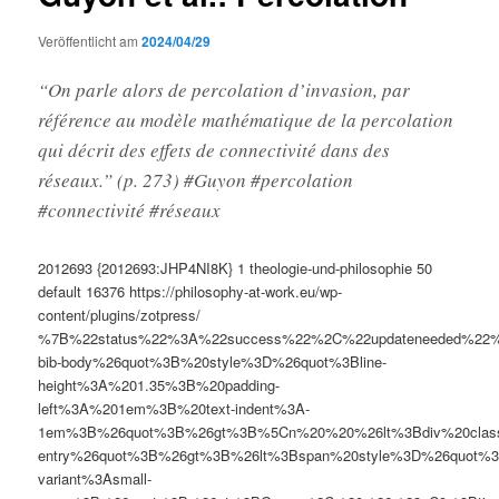
Veröffentlicht am
2024/04/29
“On parle alors de percolation d’invasion, par
référence au modèle mathématique de la percolation
qui décrit des effets de connectivité dans des
réseaux.” (p. 273) #Guyon #percolation
#connectivité #réseaux
2012693
{2012693:JHP4NI8K}
1
theologie-und-philosophie
50
default
16376
https://philosophy-at-work.eu/wp-
content/plugins/zotpress/
%7B%22status%22%3A%22success%22%2C%22updateneeded%22
bib-body%26quot%3B%20style%3D%26quot%3Bline-
height%3A%201.35%3B%20padding-
left%3A%201em%3B%20text-indent%3A-
1em%3B%26quot%3B%26gt%3B%5Cn%20%20%26lt%3Bdiv%20clas
entry%26quot%3B%26gt%3B%26lt%3Bspan%20style%3D%26quot%3B
variant%3Asmall-