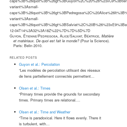
caps%3B%26quot%3B%26gt%3BGuyon%2C%20%26%23xC9%3Btien
variant%3Asmall-
caps%3B%26quot%3B%26gt%3BPedregosa%2C%20Alice%26lt%3B
variant%3Asmall-
caps%3B%26quot%3B%26gt%3BSalviat%2C%20B%26%23xE9%3Ba
12-04T14%3A32%3A18Z%22%7D%7D%5D%7D
Guyon, Étienne
/
Pedregosa, Alice
/
Salviat, Béatrice
,
Matière
et matériaux. De quoi est fait le monde?
(Pour la Science).
Paris: Belin 2010.
RELATED POSTS
Guyon et al.: Percolation
“Les modèles de percolation utilisant des réseaux
de liens partiellement connectés permettent…
Olsen et al.: Times
“Primary times provide the grounds for secondary
times. Primary times are relational.…
Olsen et al.: Time and Weather
“Time is paradoxical. Here it flows evenly. There it
is turbulent, with…