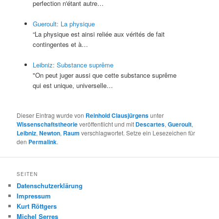
perfection n'étant autre…
Gueroult: La physique
“La physique est ainsi reliée aux vérités de fait
contingentes et à…
Leibniz: Substance suprême
"On peut juger aussi que cette substance suprême
qui est unique, universelle…
Dieser Eintrag wurde von
Reinhold Clausjürgens
unter
Wissenschaftstheorie
veröffentlicht und mit
Descartes
,
Gueroult
,
Leibniz
,
Newton
,
Raum
verschlagwortet. Setze ein Lesezeichen für
den
Permalink
.
SEITEN
Datenschutzerklärung
Impressum
Kurt Röttgers
Michel Serres