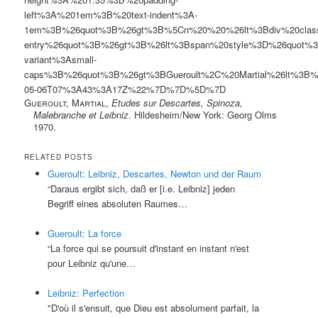
left%3A%201em%3B%20text-indent%3A-
1em%3B%26quot%3B%26gt%3B%5Cn%20%20%26lt%3Bdiv%20clas
entry%26quot%3B%26gt%3B%26lt%3Bspan%20style%3D%26quot%3B
variant%3Asmall-
caps%3B%26quot%3B%26gt%3BGueroult%2C%20Martial%26lt%3
05-06T07%3A43%3A17Z%22%7D%7D%5D%7D
Gueroult, Martial
,
Etudes sur Descartes, Spinoza,
Malebranche et Leibniz
. Hildesheim/New York: Georg Olms
1970.
RELATED POSTS
Gueroult: Leibniz, Descartes, Newton und der Raum
“Daraus ergibt sich, daß er [i.e. Leibniz] jeden
Begriff eines absoluten Raumes…
Gueroult: La force
“La force qui se poursuit d'instant en instant n'est
pour Leibniz qu'une…
Leibniz: Perfection
"D'où il s'ensuit, que Dieu est absolument parfait, la