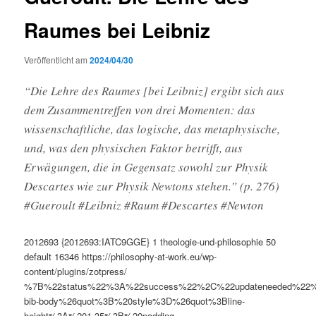
Raumes bei Leibniz
Veröffentlicht am
2024/04/30
“Die Lehre des Raumes [bei Leibniz] ergibt sich aus
dem Zusammentreffen von drei Momenten: das
wissenschaft­liche, das logische, das metaphysische,
und, was den physischen Faktor betrifft, aus
Erwägungen, die in Gegensatz sowohl zur Physik
Descartes wie zur Physik Newtons stehen.” (p. 276)
#Gueroult #Leibniz #Raum #Descartes #Newton
2012693
{2012693:IATC9GGE}
1
theologie-und-philosophie
50
default
16346
https://philosophy-at-work.eu/wp-
content/plugins/zotpress/
%7B%22status%22%3A%22success%22%2C%22updateneeded%22
bib-body%26quot%3B%20style%3D%26quot%3Bline-
height%3A%201.35%3B%20padding-