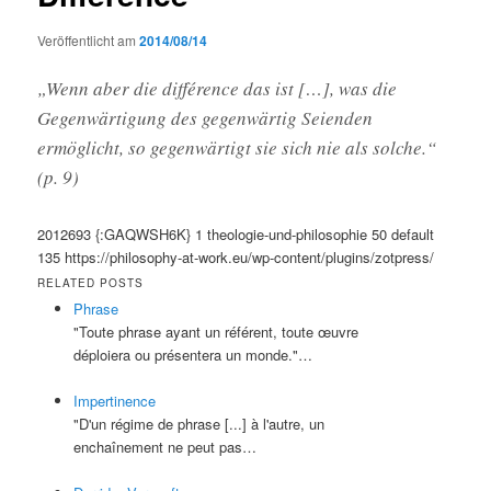
Veröffentlicht am
2014/08/14
„Wenn aber die différence das ist […], was die
Gegenwärtigung des gegenwärtig Seienden
ermöglicht, so gegenwärtigt sie sich nie als solche.“
(p. 9)
2012693
{:GAQWSH6K}
1
theologie-und-philosophie
50
default
135
https://philosophy-at-work.eu/wp-content/plugins/zotpress/
RELATED POSTS
Phrase
"Toute phrase ayant un référent, toute œuvre
déploiera ou présentera un monde."…
Impertinence
"D'un régime de phrase [...] à l'autre, un
enchaînement ne peut pas…