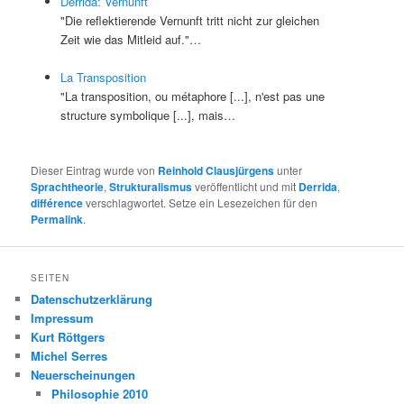
Derrida: Vernunft
"Die reflektierende Vernunft tritt nicht zur gleichen
Zeit wie das Mitleid auf."…
La Transposition
"La transposition, ou métaphore [...], n'est pas une
structure symbolique [...], mais…
Dieser Eintrag wurde von
Reinhold Clausjürgens
unter
Sprachtheorie
,
Strukturalismus
veröffentlicht und mit
Derrida
,
différence
verschlagwortet. Setze ein Lesezeichen für den
Permalink
.
SEITEN
Datenschutzerklärung
Impressum
Kurt Röttgers
Michel Serres
Neuerscheinungen
Philosophie 2010