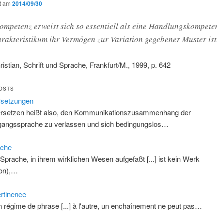
ht am
2014/09/30
mpetenz erweist sich so essentiell als eine Handlungskompete
akteristikum ihr Vermögen zur Variation gegebener Muster ist
hristian, Schrift und Sprache, Frankfurt/M., 1999, p. 642
OSTS
rsetzungen
rsetzen heißt also, den Kommunikationszusammenhang der
angssprache zu verlassen und sich bedingungslos…
ache
 Sprache, in ihrem wirklichen Wesen aufgefaßt [...] ist kein Werk
on),…
rtinence
n régime de phrase [...] à l'autre, un enchaînement ne peut pas…