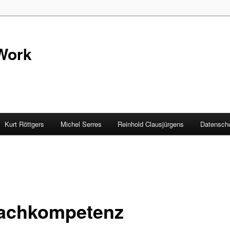
Work
Kurt Röttgers
Michel Serres
Reinhold Clausjürgens
Datenschu
achkompetenz