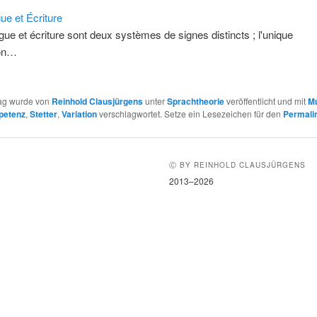
ue et Écriture
gue et écriture sont deux systèmes de signes distincts ; l'unique
son…
rag wurde von
Reinhold Clausjürgens
unter
Sprachtheorie
veröffentlicht und mit
M
petenz
,
Stetter
,
Variation
verschlagwortet. Setze ein Lesezeichen für den
Permali
Ⓒ BY REINHOLD CLAUSJÜRGENS
2013–2026