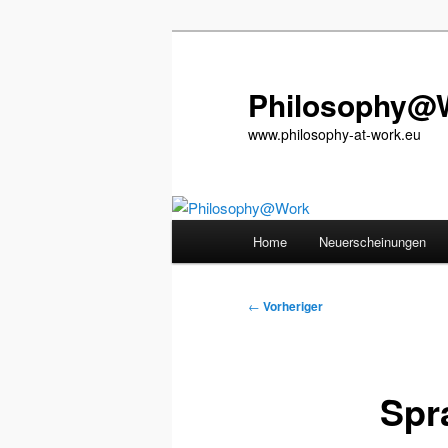
Zum
primären
Inhalt
Philosophy@
springen
www.philosophy-at-work.eu
Hauptmenü
Home
Neuerscheinungen
Beitragsnavigation
←
Vorheriger
Spr