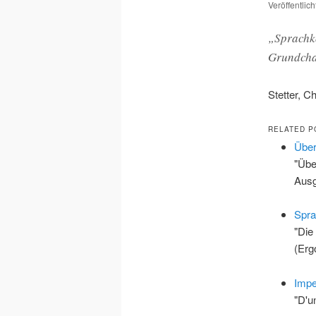
Veröffentlic
„Sprachko
Grundchar
Stetter, C
RELATED P
Übe
"Übe
Ausg
Spr
"Die
(Erg
Impe
"D'u