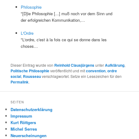
Philosophie
"[D]ie Philosophie [...] muß noch vor dem Sinn und
der erfolgreichen Kommunikation,…
L'Ordre
"L'ordre, c'est à la fois ce qui se donne dans les
choses…
Dieser Eintrag wurde von
Reinhold Clausjürgens
unter
Aufklärung
,
Politische Philosophie
veröffentlicht und mit
convention
,
ordre
social
,
Rousseau
verschlagwortet. Setze ein Lesezeichen für den
Permalink
.
SEITEN
Datenschutzerklärung
Impressum
Kurt Röttgers
Michel Serres
Neuerscheinungen