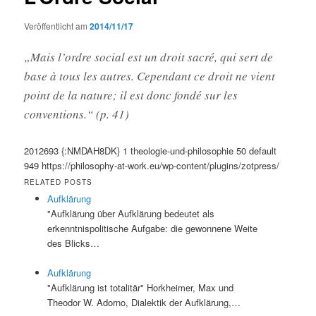
Veröffentlicht am
2014/11/17
„Mais l’ordre social est un droit sacré, qui sert de
base à tous les autres. Cependant ce droit ne vient
point de la nature; il est donc fondé sur les
conventions.“ (p. 41)
2012693
{:NMDAH8DK}
1
theologie-und-philosophie
50
default
949
https://philosophy-at-work.eu/wp-content/plugins/zotpress/
RELATED POSTS
Aufklärung
"Aufklärung über Aufklärung bedeutet als
erkenntnispolitische Aufgabe: die gewonnene Weite
des Blicks…
Aufklärung
"Aufklärung ist totalitär" Horkheimer, Max und
Theodor W. Adorno, Dialektik der Aufklärung,…