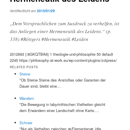
Veröffentlicht am
2015/01/29
„Dem Vorsprachlichen zum Ausdruck zu verhelfen, ist
das Anliegen einer Hermeneutik des Leidens.“ (p.
338) #Röttgers #Hermeneutik #Leiden
2012693
{:8GKQTBA6}
1
theologie-und-philosophie
50
default
2245
https://philosophy-at-work.eu/wp-content/plugins/zotpress/
RELATED POSTS
Steine
"Ob Steine Steine des Anstoßes oder Garanten der
Dauer sind, bleibt eine…
Wandern
"Die Bewegung in labyrinthischen Vielheiten gleicht
dem Erwandern einer Landschaft ohne Karte.…
Schnee
"Nur als Verhalten zwischen ≫Elementen≪ (die