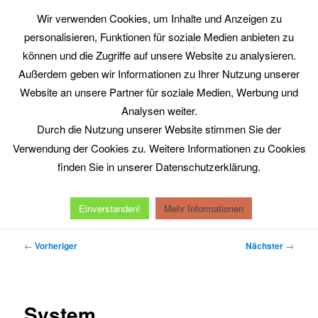
Zum
Wir verwenden Cookies, um Inhalte und Anzeigen zu
primären
Such
personalisieren, Funktionen für soziale Medien anbieten zu
Inhalt
springen
können und die Zugriffe auf unsere Website zu analysieren.
Philosophy@Work
Außerdem geben wir Informationen zu Ihrer Nutzung unserer
www.philosophy-at-work.eu
Website an unsere Partner für soziale Medien, Werbung und
Analysen weiter.
Durch die Nutzung unserer Website stimmen Sie der
Hauptmenü
Verwendung der Cookies zu. Weitere Informationen zu Cookies
Home
Neuerscheinungen
Kurt Röttgers
finden Sie in unserer Datenschutzerklärung.
Michel Serres
Reinhold Clausjürgens
Datenschutzerklärung
Impressum
Einverstanden!
Mehr Informationen
Beitragsnavigation
←
Vorheriger
Nächster
→
System