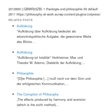
2012693
{:GBMR23ZB}
1
theologie-und-philosophie
50
default
2611
https://philosophy-at-work.eu/wp-content/plugins/zotpress/
RELATED POSTS
Aufklärung
"Aufklärung über Aufklärung bedeutet als
erkenntnispolitische Aufgabe: die gewonnene Weite
des Blicks…
Aufklärung
"Aufklärung ist totalitär" Horkheimer, Max und
Theodor W. Adorno, Dialektik der Aufklärung,…
Philosophie
"[D]ie Philosophie [...] muß noch vor dem Sinn und
der erfolgreichen Kommunikation,…
The Corruption of Philosophy
„The effects produced by harmony and aversion
(which is the sixth method)…