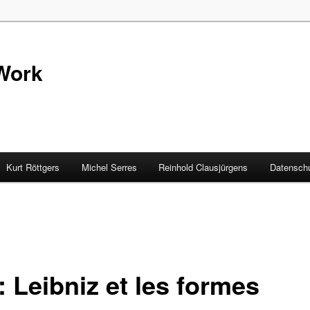
Work
Kurt Röttgers
Michel Serres
Reinhold Clausjürgens
Datenschu
: Leibniz et les formes