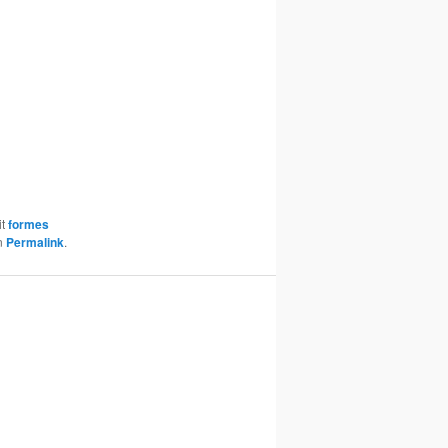
it
formes
en
Permalink
.