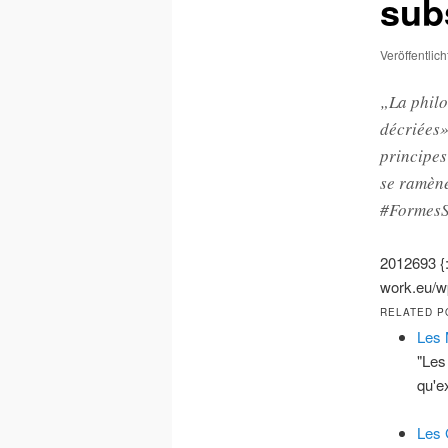
sub
Veröffentlic
„La philo
décriées»
principes 
se ramène
#FormesSu
2012693
work.eu/wp
RELATED P
Les 
"Les
qu'e
Les 