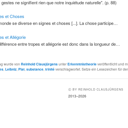
 gestes ne signifient rien que notre inquiétude naturelle". (p. 88)
es et Choses
monde se diverse en signes et choses [...]. La chose participe…
es et Allégorie
différence entre tropes et allégorie est donc dans la longueur de…
rag wurde von
Reinhold Clausjürgens
unter
Erkenntnistheorie
veröffentlicht und m
les
,
Leibniz
,
Piat
,
substance
,
trinité
verschlagwortet. Setze ein Lesezeichen für d
Ⓒ BY REINHOLD CLAUSJÜRGENS
2013–2026