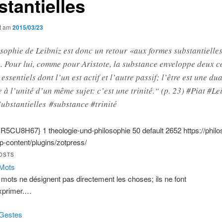
stantielles
ht am
2015/03/23
sophie de Leibniz est donc un retour «aux formes substantielles,
. Pour lui, comme pour Aristote, la substance enveloppe deux c
essentiels dont l’un est actif et l’autre passif; l’être est une dua
 à l’unité d’un même sujet: c’est une trinité.“ (p. 23) #Piat #Le
bstantielles #substance #trinité
{:R5CU8H67}
1
theologie-und-philosophie
50
default
2652
https://phil
-content/plugins/zotpress/
OSTS
Mots
 mots ne désignent pas directement les choses; ils ne font
xprimer.…
Gestes