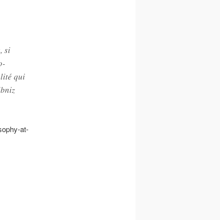
 si
o-
lité qui
ibniz
osophy-at-