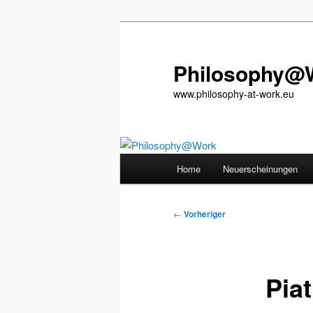
Zum
primären
Inhalt
Philosophy@
springen
www.philosophy-at-work.eu
Hauptmenü
Home
Neuerscheinungen
Beitragsnavigation
←
Vorheriger
Piat