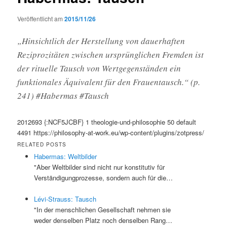
Veröffentlicht am
2015/11/26
„Hinsichtlich der Herstellung von dauerhaften
Reziprozitäten zwischen ursprünglichen Fremden ist
der rituelle Tausch von Wertgegenständen ein
funktionales Äquivalent für den Frauentausch.“ (p.
241) #Habermas #Tausch
2012693
{:NCF5JCBF}
1
theologie-und-philosophie
50
default
4491
https://philosophy-at-work.eu/wp-content/plugins/zotpress/
RELATED POSTS
Habermas: Weltbilder
"Aber Weltbilder sind nicht nur konstitutiv für
Verständigungprozesse, sondern auch für die…
Lévi-Strauss: Tausch
"In der menschlichen Gesellschaft nehmen sie
weder denselben Platz noch denselben Rang…