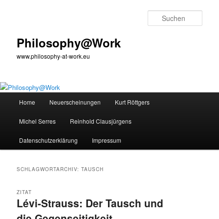
Zum
Zum
primären
sekundären
Such
Inhalt
Inhalt
springen
springen
Philosophy@Work
www.philosophy-at-work.eu
Hauptmenü
Home
Neuerscheinungen
Kurt Röttgers
Michel Serres
Reinhold Clausjürgens
Datenschutzerklärung
Impressum
SCHLAGWORTARCHIV:
TAUSCH
ZITAT
Lévi-Strauss: Der Tausch und
die Gegenseitigkeit