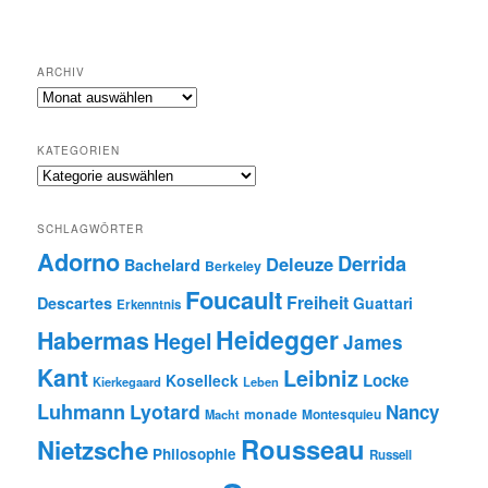
ARCHIV
Archiv
KATEGORIEN
Kategorien
SCHLAGWÖRTER
Adorno
Derrida
Deleuze
Bachelard
Berkeley
Foucault
Freiheit
Descartes
Guattari
Erkenntnis
Heidegger
Habermas
Hegel
James
Kant
Leibniz
Locke
Koselleck
Kierkegaard
Leben
Luhmann
Lyotard
Nancy
monade
Montesquieu
Macht
Rousseau
Nietzsche
Philosophie
Russell