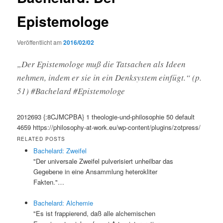
Epistemologe
Veröffentlicht am
2016/02/02
„Der Epistemologe muß die Tatsachen als Ideen
nehmen, indem er sie in ein Denksystem einfügt.“ (p.
51) #Bachelard #Epistemologe
2012693
{:8CJMCPBA}
1
theologie-und-philosophie
50
default
4659
https://philosophy-at-work.eu/wp-content/plugins/zotpress/
RELATED POSTS
Bachelard: Zweifel
"Der universale Zweifel pulverisiert unheilbar das
Gegebene in eine Ansammlung heterokliter
Fakten."…
Bachelard: Alchemie
"Es ist frappierend, daß alle alchemischen