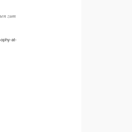
ehen zum
osophy-at-