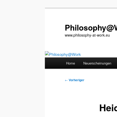
Zum
primären
Inhalt
Philosophy@
springen
www.philosophy-at-work.eu
Hauptmenü
Home
Neuerscheinungen
Beitragsnavigation
←
Vorheriger
Hei