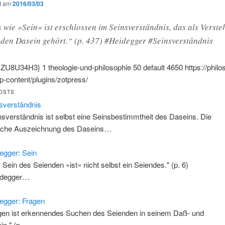
ht am
2016/03/03
 wie »Sein« ist erschlossen im Seinsverständnis, das als Verst
nden Dasein gehört.“ (p. 437) #Heidegger #Seinsverständnis
:ZU8U34H3}
1
theologie-und-philosophie
50
default
4650
https://phil
-content/plugins/zotpress/
OSTS
sverständnis
nsverständnis ist selbst eine Seinsbestimmtheit des Daseins. Die
sche Auszeichnung des Daseins…
egger: Sein
 Sein des Seienden »ist« nicht selbst ein Seiendes." (p. 6)
idegger…
egger: Fragen
gen ist erkennendes Suchen des Seienden in seinem Daß- und
in." (p.…