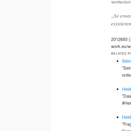
Veröffentlic
„So etwas
existiere
2012693
{
work.eu/wp
RELATED P
Sein
"Sei
onti
Heid
"Das
#He
Heid
"Fra
Sose