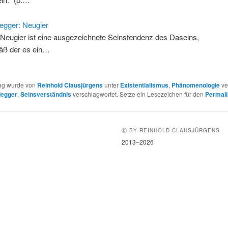
egger: Neugier
 Neugier ist eine ausgezeichnete Seinstendenz des Daseins,
ß der es ein…
rag wurde von
Reinhold Clausjürgens
unter
Existentialismus
,
Phänomenologie
ver
degger
,
Seinsverständnis
verschlagwortet. Setze ein Lesezeichen für den
Permali
Ⓒ BY REINHOLD CLAUSJÜRGENS
2013–2026