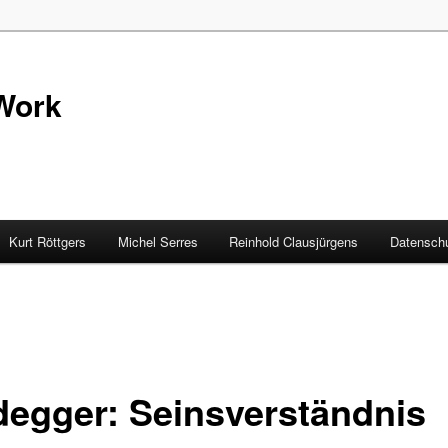
Work
Kurt Röttgers
Michel Serres
Reinhold Clausjürgens
Datenschu
degger: Seinsverständnis