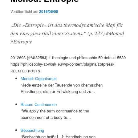
Veröffentlicht am
2016/06/05
„Die »Entropie« ist das thermodynamische Maß für
den Energieverfall eines Systems.“ (p. 237) #Monod
#Entropie
2012693
{:P4I3258J}
1
theologie-und-philosophie
50
default
5530
https://philosophy-at-work.eu/wp-content/plugins/zotpress/
RELATED POSTS
Monod: Organismus
"Jede einzelne der Tausende von chemischen
Reaktionen, die zur Entwicklung und zu…
Bacon: Continuance
"We apply the term continuance to the
abandonment of a body to…
Beobachtung
"Beobachtung heißt [...]: Handhabung von