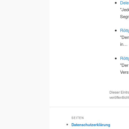
Dele
"Jed
Segm
Rött
"Den
in…
Rött
"Der
Vers
Dieser Eint
veröffentlich
SEITEN
Datenschutzerklärung