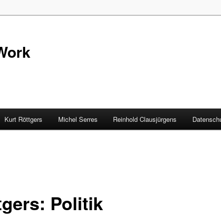
Work
Kurt Röttgers
Michel Serres
Reinhold Clausjürgens
Datenschu
gers: Politik