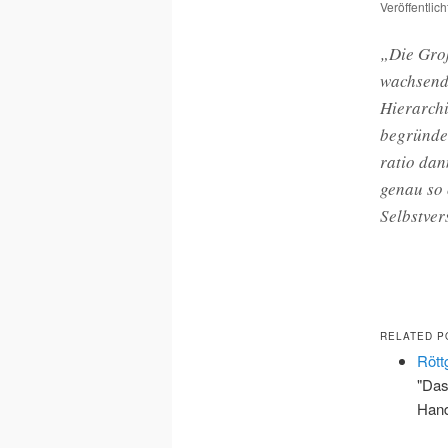
Veröffentlic
„Die Groß
wachsende
Hierarchi
begründet
ratio dan
genau so 
Selbstver
RELATED P
Rött
"Das
Hand