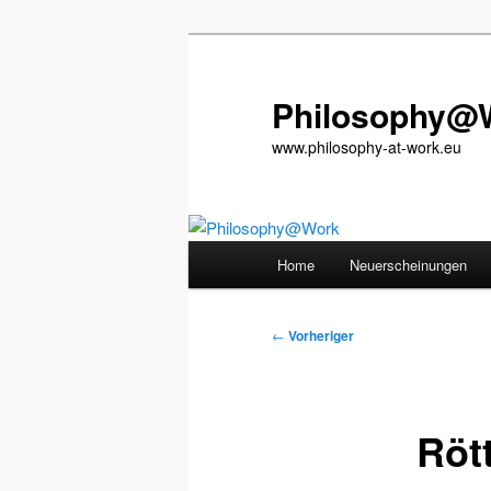
Zum
primären
Inhalt
Philosophy@
springen
www.philosophy-at-work.eu
Hauptmenü
Home
Neuerscheinungen
Beitragsnavigation
←
Vorheriger
Rött