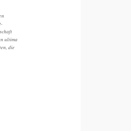
en
t-
schaft
en ultima
en, die