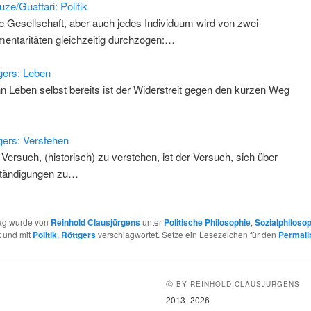
uze/Guattari: Politik
e Gesellschaft, aber auch jedes Individuum wird von zwei
entaritäten gleichzeitig durchzogen:…
gers: Leben
n Leben selbst bereits ist der Widerstreit gegen den kurzen Weg
gers: Verstehen
 Versuch, (historisch) zu verstehen, ist der Versuch, sich über
tändigungen zu…
rag wurde von
Reinhold Clausjürgens
unter
Politische Philosophie
,
Sozialphiloso
t und mit
Politik
,
Röttgers
verschlagwortet. Setze ein Lesezeichen für den
Permali
Ⓒ BY REINHOLD CLAUSJÜRGENS
2013–2026