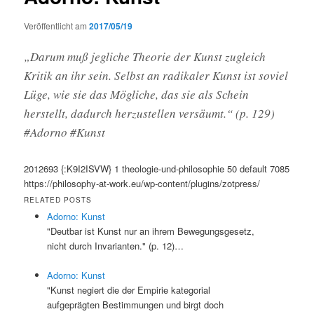
Veröffentlicht am
2017/05/19
„Darum muß jegliche Theorie der Kunst zugleich
Kritik an ihr sein. Selbst an radikaler Kunst ist soviel
Lüge, wie sie das Mögliche, das sie als Schein
herstellt, dadurch herzustellen versäumt.“ (p. 129)
#Adorno #Kunst
2012693
{:K9I2ISVW}
1
theologie-und-philosophie
50
default
7085
https://philosophy-at-work.eu/wp-content/plugins/zotpress/
RELATED POSTS
Adorno: Kunst
"Deutbar ist Kunst nur an ihrem Bewegungsgesetz,
nicht durch Invarianten." (p. 12)…
Adorno: Kunst
"Kunst negiert die der Empirie kategorial
aufgeprägten Bestimmungen und birgt doch