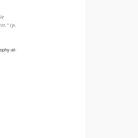
ie
rt.“ (p.
sophy-at-