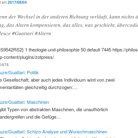
ht am
2017/08/04
enn der Wechsel in der anderen Richtung verläuft, kann nichts d
g, das Altern kompensieren, das alles, was geschieht, übercodie
euze #Guattari #Altern
:S9542RS2}
1
theologie-und-philosophie
50
default
7445
https://philo
-content/plugins/zotpress/
OSTS
uze/Guattari: Politik
e Gesellschaft, aber auch jedes Individuum wird von zwei
entaritäten gleichzeitig durchzogen:…
uze/Guattari: Maschinen
gibt Typen von abstrakten Maschinen, die unaufhörlich
nandergreifen und die Gefüge…
uze/Guattari: Schizo-Analyse und Wunschmaschinen