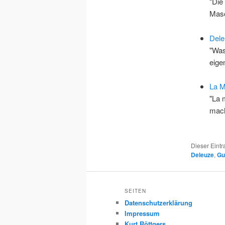
"Die
Masc
Dele
"Was
eige
La M
"La 
mac
Dieser Eint
Deleuze
,
Gu
SEITEN
Datenschutzerklärung
Impressum
Kurt Röttgers