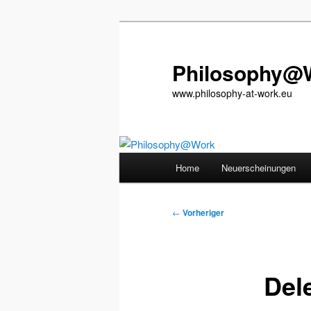
Zum
primären
Inhalt
Philosophy@
springen
www.philosophy-at-work.eu
Hauptmenü
Home
Neuerscheinungen
Beitragsnavigation
←
Vorheriger
Del