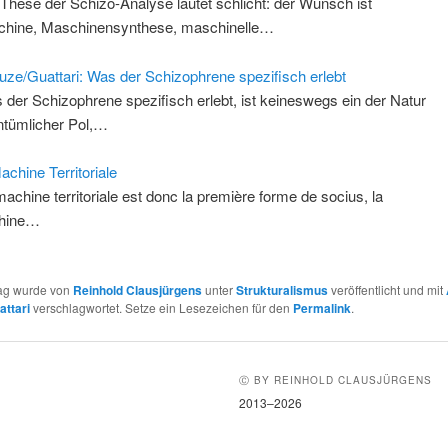
 These der Schizo-Analyse lautet schlicht: der Wunsch ist
hine, Maschinensynthese, maschinelle…
uze/Guattari: Was der Schizophrene spezifisch erlebt
 der Schizophrene spezifisch erlebt, ist keineswegs ein der Natur
ntümlicher Pol,…
achine Territoriale
machine territoriale est donc la première forme de socius, la
hine…
rag wurde von
Reinhold Clausjürgens
unter
Strukturalismus
veröffentlicht und mit
attari
verschlagwortet. Setze ein Lesezeichen für den
Permalink
.
Ⓒ BY REINHOLD CLAUSJÜRGENS
2013–2026