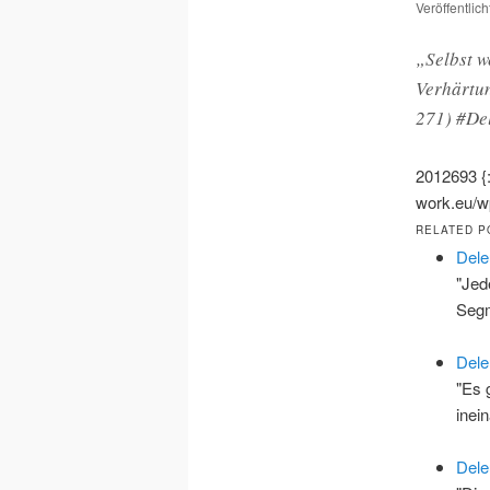
Veröffentlic
„Selbst w
Verhärtun
271) #Del
2012693
{
work.eu/wp
RELATED P
Dele
"Jed
Segm
Dele
"Es 
inei
Dele