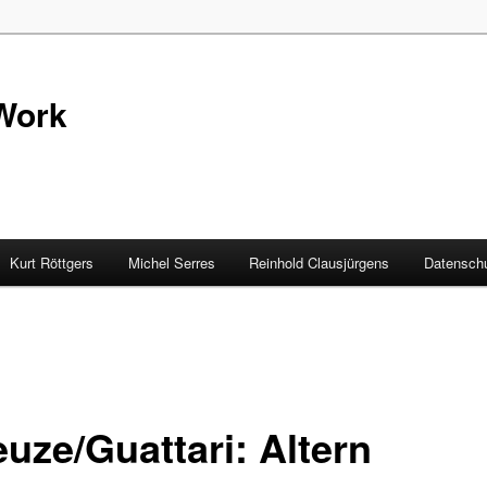
Work
Kurt Röttgers
Michel Serres
Reinhold Clausjürgens
Datenschu
euze/Guattari: Altern