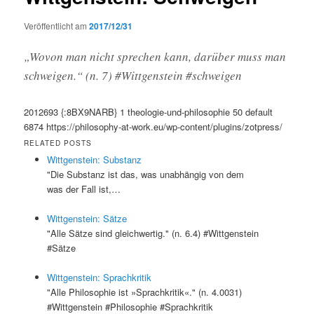
Veröffentlicht am
2017/12/31
„Wovon man nicht sprechen kann, darüber muss man
schweigen.“ (n. 7) #Wittgenstein #schweigen
2012693
{:8BX9NARB}
1
theologie-und-philosophie
50
default
6874
https://philosophy-at-work.eu/wp-content/plugins/zotpress/
RELATED POSTS
Wittgenstein: Substanz
"Die Substanz ist das, was unabhängig von dem
was der Fall ist,…
Wittgenstein: Sätze
"Alle Sätze sind gleichwertig." (n. 6.4) #Wittgenstein
#Sätze
Wittgenstein: Sprachkritik
"Alle Philosophie ist »Sprachkritik«." (n. 4.0031)
#Wittgenstein #Philosophie #Sprachkritik