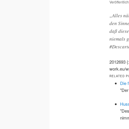
Veröffentlic
„Alles nä
den Sinne
daß diese
niemals g
#Descart
2012693
work.eu/wp
RELATED P
Die 
"Der
Huss
"Des
nimm