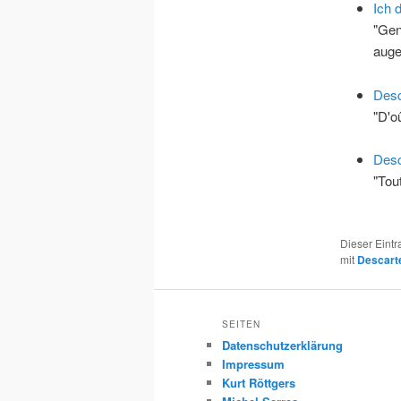
Ich 
"Gen
auge
Desc
"D'o
Desc
"Tou
Dieser Eint
mit
Descart
SEITEN
Datenschutzerklärung
Impressum
Kurt Röttgers