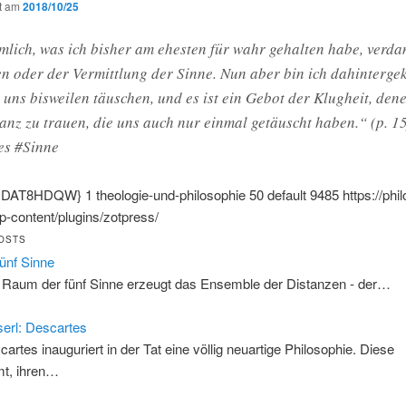
ht am
2018/10/25
mlich, was ich bisher am ehesten für wahr gehalten habe, verda
n oder der Vermittlung der Sinne. Nun aber bin ich dahinterg
 uns bisweilen täuschen, und es ist ein Gebot der Klugheit, den
anz zu trauen, die uns auch nur einmal getäuscht haben.“ (p. 15
es #Sinne
{:DAT8HDQW}
1
theologie-und-philosophie
50
default
9485
https://phi
-content/plugins/zotpress/
OSTS
fünf Sinne
 Raum der fünf Sinne erzeugt das Ensemble der Distanzen - der…
erl: Descartes
cartes inauguriert in der Tat eine völlig neuartige Philosophie. Diese
t, ihren…