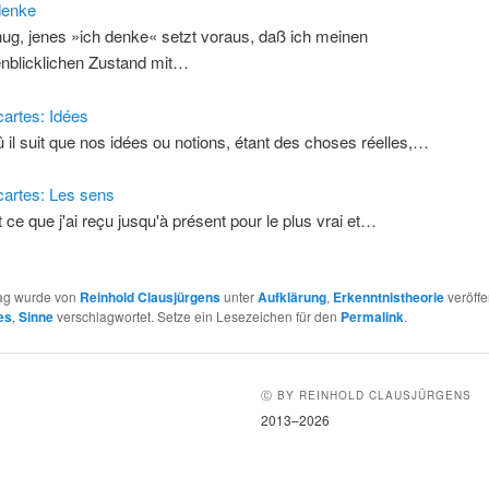
denke
ug, jenes »ich denke« setzt voraus, daß ich meinen
nblicklichen Zustand mit…
artes: Idées
û il suit que nos idées ou notions, étant des choses réelles,…
artes: Les sens
t ce que j'ai reçu jusqu'à présent pour le plus vrai et…
rag wurde von
Reinhold Clausjürgens
unter
Aufklärung
,
Erkenntnistheorie
veröffe
es
,
Sinne
verschlagwortet. Setze ein Lesezeichen für den
Permalink
.
Ⓒ BY REINHOLD CLAUSJÜRGENS
2013–2026