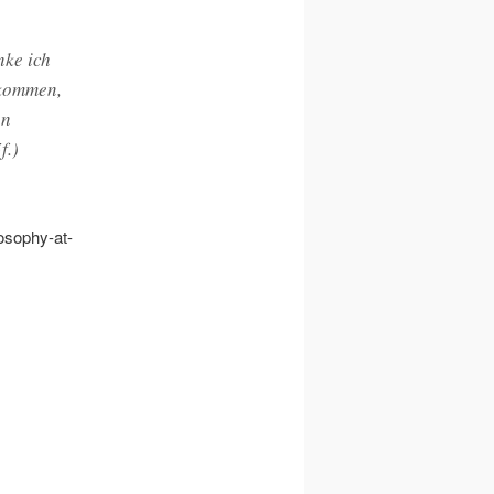
nke ich
ekommen,
en
f.)
losophy-at-