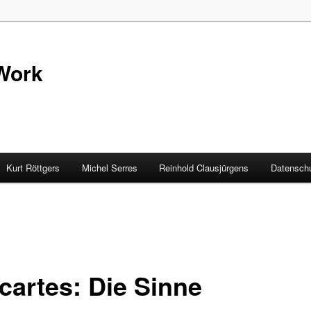
Work
Kurt Röttgers
Michel Serres
Reinhold Clausjürgens
Datenschu
cartes: Die Sinne