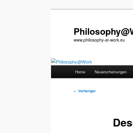
Zum
primären
Inhalt
Philosophy@
springen
www.philosophy-at-work.eu
Hauptmenü
Home
Neuerscheinungen
Beitragsnavigation
←
Vorheriger
Des