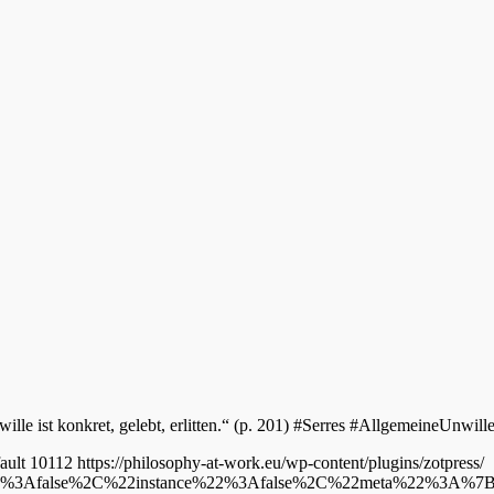
lle ist konkret, gelebt, erlitten.“ (p. 201) #Serres #AllgemeineUnwill
ault
10112
https://philosophy-at-work.eu/wp-content/plugins/zotpress/
22%3Afalse%2C%22instance%22%3Afalse%2C%22meta%22%3