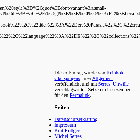
20style%3D%26quot%3Bfont-variant%3Asmall-
sit%26lt%3B%5C%2Fi%26gt%3B%3B%20%26%23xFC%3Bbersetzt
k%22%2C%22title%22%3A%22Der%20Parasit%22%2C%22creat
2%22%2C%22language%22%3A%22DE%22%2C%22collectio
Dieser Eintrag wurde von
Reinhold
Clausjürgens
unter
Allgemein
veröffentlicht und mit
Serres
,
Unwille
verschlagwortet. Setze ein Lesezeichen
für den
Permalink
.
Seiten
Datenschutzerklärung
Impressum
Kurt Röttgers
Michel Serres