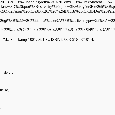
201.35%3B%20padding-left%3A%201em%3B%20text-indent%3A-
s%3D%26quot%3Bcsl-entry%26quot%3B%26gt%3B%26lt%3Bspan%
B%5C%2Fspan%26gt%3B%2C%20%26lt%3Bi%26gt%3BDer%20Para
6gt%3B%22%2C%22data%22%3A%7B%22itemType%22%3A%22boo
3A%22%22%2C%22url%22%3A%22%22%2C%22ISSN%22%3A%2
urt/M.: Suhrkamp 1981. 391 S., ISBN 978-3-518-07581-4.
ahr der…
ndle so,…
…