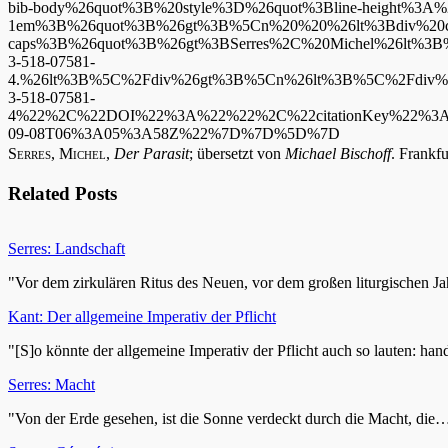
bib-body%26quot%3B%20style%3D%26quot%3Bline-height%3A%
1em%3B%26quot%3B%26gt%3B%5Cn%20%20%26lt%3Bdiv%20clas
caps%3B%26quot%3B%26gt%3BSerres%2C%20Michel%26lt%3
3-518-07581-
4.%26lt%3B%5C%2Fdiv%26gt%3B%5Cn%26lt%3B%5C%2Fdiv%2
3-518-07581-
4%22%2C%22DOI%22%3A%22%22%2C%22citationKey%22%
09-08T06%3A05%3A58Z%22%7D%7D%5D%7D
Serres, Michel
,
Der Parasit
; übersetzt von
Michael Bischoff
. Frankf
Related Posts
Serres: Landschaft
"Vor dem zirkulären Ritus des Neuen, vor dem großen liturgischen J
Kant: Der allgemeine Imperativ der Pflicht
"[S]o könnte der allgemeine Imperativ der Pflicht auch so lauten: ha
Serres: Macht
"Von der Erde gesehen, ist die Sonne verdeckt durch die Macht, die