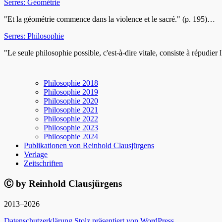
Serres: Géométrie
"Et la géométrie commence dans la violence et le sacré." (p. 195)…
Serres: Philosophie
"Le seule philosophie possible, c'est-à-dire vitale, consiste à répudier
Philosophie 2018
Philosophie 2019
Philosophie 2020
Philosophie 2021
Philosophie 2022
Philosophie 2023
Philosophie 2024
Publikationen von Reinhold Clausjürgens
Verlage
Zeitschriften
Ⓒ by Reinhold Clausjürgens
2013–2026
Datenschutzerklärung
Stolz präsentiert von WordPress