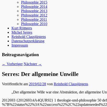
Philosophie 2015
Philosophie 2014
Philosophie 2013
Philosophie 2012
Philosophie 2011
Philosophie 2010
Kurt Röttgers
Michel Serres
Reinhold Clausjürgens
Datenschutzerklärung
Impressum
Beitragsnavigation
←
Vorheriger
Nächster
→
Serres: Der allgemeine Unwille
Veröffentlicht am
2019/02/28
von
Reinhold Clausjürgens
„Der allgemeine Wille war eine Abstraktion, der allgemeine Unwi
2012693
{2012693:4A4QUR92}
1
theologie-und-philosophie
50
def
%7B%22status%22%3A%22success%22%2C%22updateneeded%