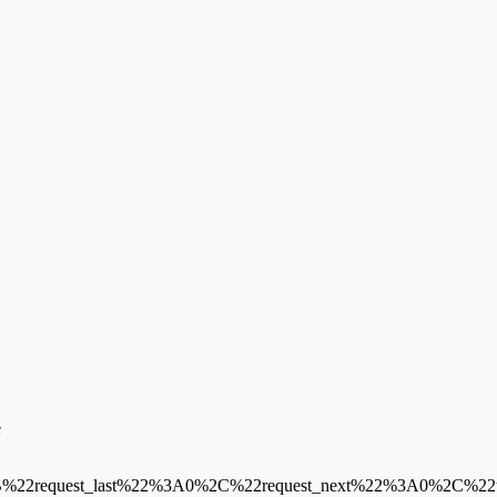
e
A%7B%22request_last%22%3A0%2C%22request_next%22%3A0