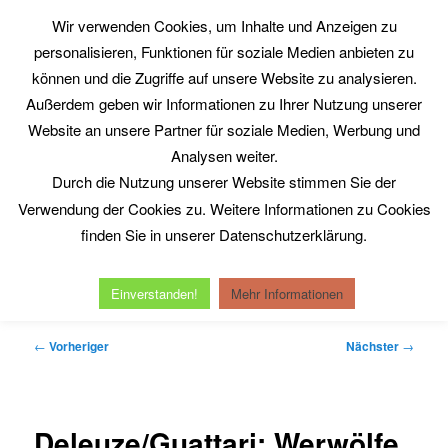
Zum
Wir verwenden Cookies, um Inhalte und Anzeigen zu
primären
Such
personalisieren, Funktionen für soziale Medien anbieten zu
Inhalt
springen
können und die Zugriffe auf unsere Website zu analysieren.
Philosophy@Work
Außerdem geben wir Informationen zu Ihrer Nutzung unserer
www.philosophy-at-work.eu
Website an unsere Partner für soziale Medien, Werbung und
Analysen weiter.
Durch die Nutzung unserer Website stimmen Sie der
Hauptmenü
Verwendung der Cookies zu. Weitere Informationen zu Cookies
Home
Neuerscheinungen
Kurt Röttgers
finden Sie in unserer Datenschutzerklärung.
Michel Serres
Reinhold Clausjürgens
Datenschutzerklärung
Impressum
Einverstanden!
Mehr Informationen
Beitragsnavigation
←
Vorheriger
Nächster
→
Deleuze/Guattari: Werwölfe