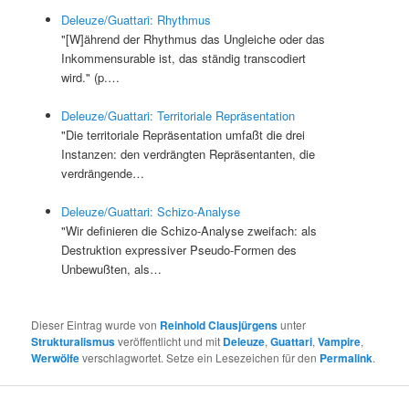
Deleuze/Guattari: Rhythmus
"[W]ährend der Rhythmus das Ungleiche oder das
Inkommensurable ist, das ständig transcodiert
wird." (p.…
Deleuze/Guattari: Territoriale Repräsentation
"Die territoriale Repräsentation umfaßt die drei
Instanzen: den verdrängten Repräsentanten, die
verdrängende…
Deleuze/Guattari: Schizo-Analyse
"Wir definieren die Schizo-Analyse zweifach: als
Destruktion expressiver Pseudo-Formen des
Unbewußten, als…
Dieser Eintrag wurde von
Reinhold Clausjürgens
unter
Strukturalismus
veröffentlicht und mit
Deleuze
,
Guattari
,
Vampire
,
Werwölfe
verschlagwortet. Setze ein Lesezeichen für den
Permalink
.