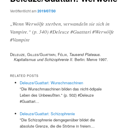
Veröffentlicht am
2019/07/30
„Wenn Werwölfe sterben, verwandeln sie sich in
Vampire.“ (p. 340) #Deleuze #Guattari #Werwölfe
#Vampire
Deleuze, Gilles
/
Guattari, Félix
,
Tausend Plateaus.
Kapitalismus und Schizophrenie II
. Berlin: Merve 1997.
RELATED POSTS
Deleuze/Guattari: Wunschmaschinen
"Die Wunschmaschinen bilden das nicht-ödipale
Leben des Unbewußten." (p. 502) #Deleuze
#Guattari…
Deleuze/Guattari: Schizophrenie
"Die Schizophrenie demgegenüber bildet die
absolute Grenze, die die Ströme in freiem…