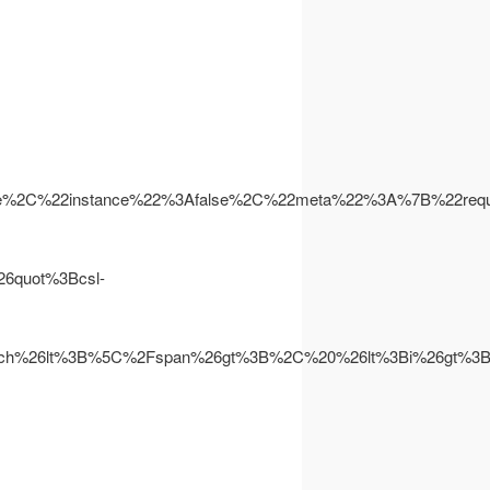
se%2C%22instance%22%3Afalse%2C%22meta%22%3A%7B%22r
quot%3Bcsl-
rich%26lt%3B%5C%2Fspan%26gt%3B%2C%20%26lt%3Bi%26gt%
.