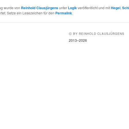
rag wurde von
Reinhold Clausjürgens
unter
Logik
veröffentlicht und mit
Hegel
,
Sch
tet. Setze ein Lesezeichen für den
Permalink
.
Ⓒ BY REINHOLD CLAUSJÜRGENS
2013–2026