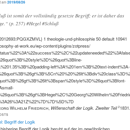
ht am
2019/08/26
uß ist somit der vollständig gesetzte Begriff; er ist daher das
ge.“ (p. 257) #Hegel #Schluß
{2012693:PQGXZMVL}
1
theologie-und-philosophie
50
default
10941
ilosophy-at-work.eu/wp-content/plugins/zotpress/
tatus%22%3A%22success%22%2C%22updateneeded%22%3Afal
%26quot%3B%20style%3D%26quot%3Bline-
A%201.35%3B%20padding-left%3A%201em%3B%20text-indent%3A-
26quot%3B%26gt%3B%5Cn%20%20%26lt%3Bdiv%20class%3D%26
quot%3B%26gt%3B%26lt%3Bspan%20style%3D%26quot%3Bfont-
Asmall-
%26quot%3B%26gt%3BHegel%2C%20Georg%20Wilhelm%20Fried
9%3A26%3A21Z%22%7D%7D%5D%7D
eorg Wilhelm Friedrich
,
Wißenschaft der Logik. Zweiter Teil
1831
2
OSTS
l: Begriff der Logik
 bisherige Begriff der Logik beruht auf der im gewöhnlichen