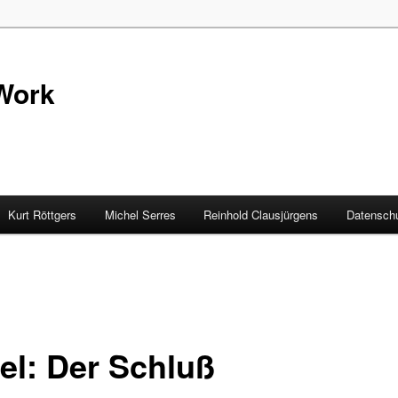
Work
Kurt Röttgers
Michel Serres
Reinhold Clausjürgens
Datenschu
el: Der Schluß