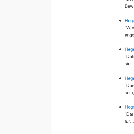
Bew
Hege
"Wen
ang
Hege
"Daß
sie
Hege
"Dur
sei
Hege
"Dar
für