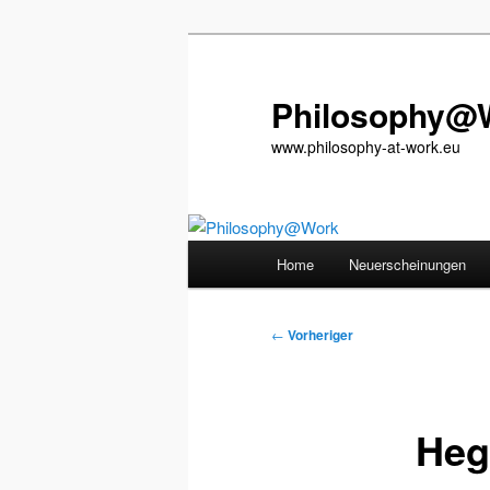
Zum
primären
Inhalt
Philosophy@
springen
www.philosophy-at-work.eu
Hauptmenü
Home
Neuerscheinungen
Beitragsnavigation
←
Vorheriger
Heg