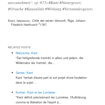
auszunehmen“. (p. 673) #Kant #Naturgesetz
#Ursache #Kausalität #Wirkung #Verstandesgesetz
Kant, Immanuel
,
Critik der reinen Vernunft
. Riga: Johann
2
Friedrich Hartknoch
1787.
RELATED POSTS
Nietzsche: Kant
"Der fehlgreifende Instinkt in allem und jedem, die
Widernatur als Instinkt, die…
Serres: Kant
Kant "tentait d'autre part le sot projet d'une fondation
dans le sujet…
Kortian: Kant et les Lumières
"Kant définit précisément les Lumières, l'Aufklärung,
comme la libération de l'esprit à…