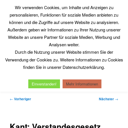
Zum
Wir verwenden Cookies, um Inhalte und Anzeigen zu
primären
Such
personalisieren, Funktionen für soziale Medien anbieten zu
Inhalt
springen
können und die Zugriffe auf unsere Website zu analysieren.
Philosophy@Work
Außerdem geben wir Informationen zu Ihrer Nutzung unserer
www.philosophy-at-work.eu
Website an unsere Partner für soziale Medien, Werbung und
Analysen weiter.
Durch die Nutzung unserer Website stimmen Sie der
Hauptmenü
Verwendung der Cookies zu. Weitere Informationen zu Cookies
Home
Neuerscheinungen
Kurt Röttgers
finden Sie in unserer Datenschutzerklärung.
Michel Serres
Reinhold Clausjürgens
Datenschutzerklärung
Impressum
Einverstanden!
Mehr Informationen
Beitragsnavigation
←
Vorheriger
Nächster
→
Kant: Verstandesgesetz