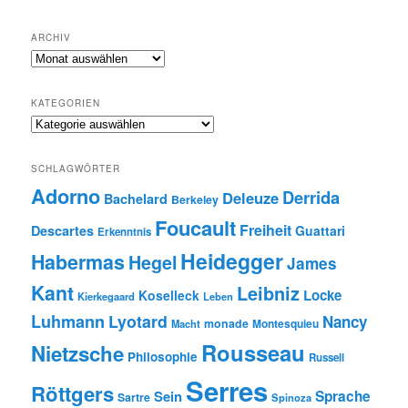
ARCHIV
Archiv
KATEGORIEN
Kategorien
SCHLAGWÖRTER
Adorno
Derrida
Deleuze
Bachelard
Berkeley
Foucault
Freiheit
Descartes
Guattari
Erkenntnis
Heidegger
Habermas
Hegel
James
Kant
Leibniz
Locke
Koselleck
Kierkegaard
Leben
Luhmann
Lyotard
Nancy
monade
Montesquieu
Macht
Rousseau
Nietzsche
Philosophie
Russell
Serres
Röttgers
Sein
Sprache
Sartre
Spinoza