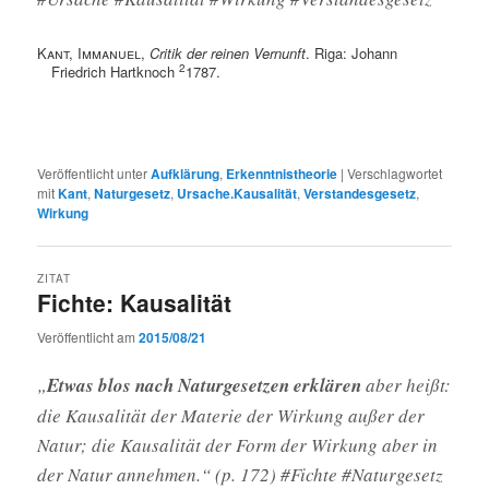
Kant, Immanuel
,
Critik der reinen Vernunft
. Riga: Johann
2
Friedrich Hartknoch
1787.
Veröffentlicht unter
Aufklärung
,
Erkenntnistheorie
|
Verschlagwortet
mit
Kant
,
Naturgesetz
,
Ursache.Kausalität
,
Verstandesgesetz
,
Wirkung
ZITAT
Fichte: Kausalität
Veröffentlicht am
2015/08/21
„
Etwas blos nach Naturgesetzen erklären
aber heißt:
die Kausalität der Materie der Wirkung außer der
Natur; die Kausalität der Form der Wirkung aber in
der Natur annehmen.“ (p. 172) #Fichte #Naturgesetz