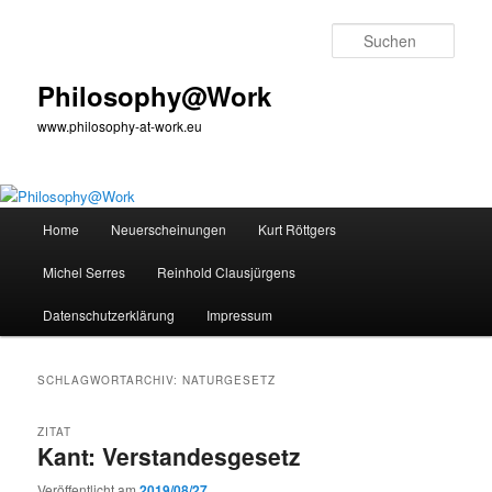
Zum
Zum
primären
sekundären
Such
Inhalt
Inhalt
springen
springen
Philosophy@Work
www.philosophy-at-work.eu
Hauptmenü
Home
Neuerscheinungen
Kurt Röttgers
Michel Serres
Reinhold Clausjürgens
Datenschutzerklärung
Impressum
SCHLAGWORTARCHIV:
NATURGESETZ
ZITAT
Kant: Verstandesgesetz
Veröffentlicht am
2019/08/27