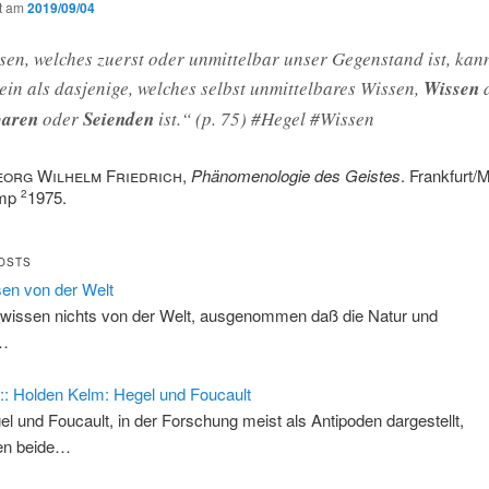
ht am
2019/09/04
en, welches zuerst oder unmittelbar unser Gegenstand ist, kan
ein als dasjenige, welches selbst unmittelbares Wissen,
Wissen
baren
oder
Seienden
ist.“ (p. 75) #Hegel #Wissen
eorg Wilhelm Friedrich
,
Phänomenologie des Geistes
. Frankfurt/M
amp
1975.
2
OSTS
en von der Welt
 wissen nichts von der Welt, ausgenommen daß die Natur und
…
:: Holden Kelm: Hegel und Foucault
el und Foucault, in der Forschung meist als Antipoden dargestellt,
len beide…