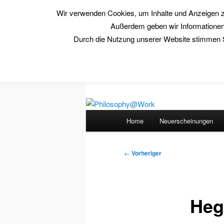
Wir verwenden Cookies, um Inhalte und Anzeigen zu 
Zum
Außerdem geben wir Informationen 
primären
Durch die Nutzung unserer Website stimmen S
Inhalt
Philosophy@
springen
www.philosophy-at-work.eu
Hauptmenü
Home
Neuerscheinungen
Beitragsnavigation
←
Vorheriger
Heg