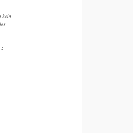
n kein
des
.: