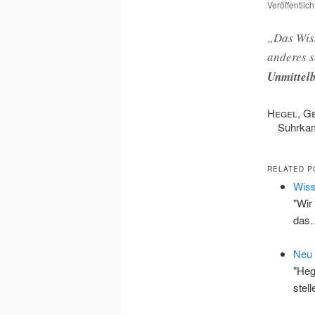
Veröffentlic
„Das Wiss
anderes s
Unmittel
Hegel, G
Suhrk
RELATED P
Wiss
"Wir
das
Neu 
"Heg
stel