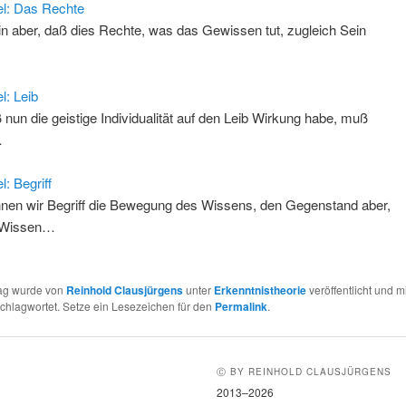
l: Das Rechte
in aber, daß dies Rechte, was das Gewissen tut, zugleich Sein
…
l: Leib
 nun die geistige Individualität auf den Leib Wirkung habe, muß
…
l: Begriff
nen wir Begriff die Bewegung des Wissens, den Gegenstand aber,
 Wissen…
rag wurde von
Reinhold Clausjürgens
unter
Erkenntnistheorie
veröffentlicht und m
chlagwortet. Setze ein Lesezeichen für den
Permalink
.
Ⓒ BY REINHOLD CLAUSJÜRGENS
2013–2026