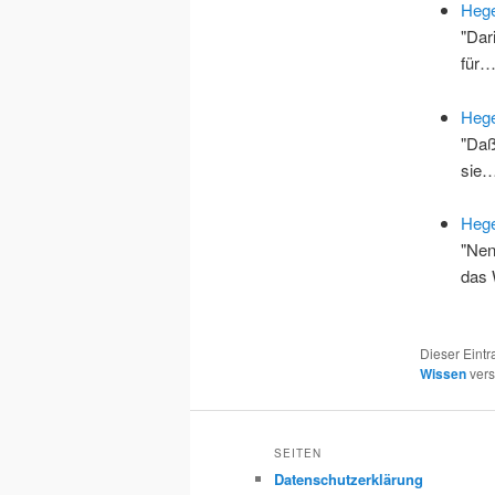
Hege
"Dar
für
Hege
"Daß
sie
Hege
"Nen
das
Dieser Eint
Wissen
vers
SEITEN
Datenschutzerklärung