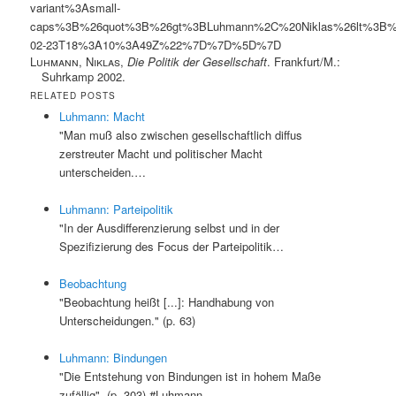
variant%3Asmall-
caps%3B%26quot%3B%26gt%3BLuhmann%2C%20Niklas%26lt%3B
02-23T18%3A10%3A49Z%22%7D%7D%5D%7D
Luhmann, Niklas
,
Die Politik der Gesellschaft
. Frankfurt/M.:
Suhrkamp 2002.
RELATED POSTS
Luhmann: Macht
"Man muß also zwischen gesellschaftlich diffus
zerstreuter Macht und politischer Macht
unterscheiden.…
Luhmann: Parteipolitik
"In der Ausdifferenzierung selbst und in der
Spezifizierung des Focus der Parteipolitik…
Beobachtung
"Beobachtung heißt [...]: Handhabung von
Unterscheidungen." (p. 63)
Luhmann: Bindungen
"Die Entstehung von Bindungen ist in hohem Maße
zufällig". (p. 303) #Luhmann…