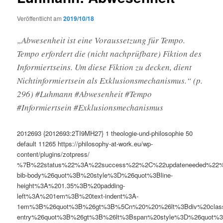
Veröffentlicht am
2019/10/18
„Abwesenheit ist eine Voraussetzung für Tempo.
Tempo erfordert die (nicht nachprüfbare) Fiktion des
Informiertseins. Um diese Fiktion zu decken, dient
Nichtinformiertsein als Exklusionsmechanismus.“ (p.
296) #Luhmann #Abwesenheit #Tempo
#Informiertsein #Exklusionsmechanismus
2012693
{2012693:2TI9MH27}
1
theologie-und-philosophie
50
default
11265
https://philosophy-at-work.eu/wp-
content/plugins/zotpress/
%7B%22status%22%3A%22success%22%2C%22updateneeded%22
bib-body%26quot%3B%20style%3D%26quot%3Bline-
height%3A%201.35%3B%20padding-
left%3A%201em%3B%20text-indent%3A-
1em%3B%26quot%3B%26gt%3B%5Cn%20%20%26lt%3Bdiv%20clas
entry%26quot%3B%26gt%3B%26lt%3Bspan%20style%3D%26quot%3B